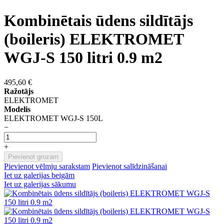
Kombinētais ūdens sildītājs
(boileris) ELEKTROMET
WGJ-S 150 litri 0.9 m2
495,60 €
Ražotājs
ELEKTROMET
Modelis
ELEKTROMET WGJ-S 150L
−
+
Pievienot grozam
Pievienot vēlmju sarakstam
Pievienot salīdzināšanai
Iet uz galerijas beigām
Iet uz galerijas sākumu