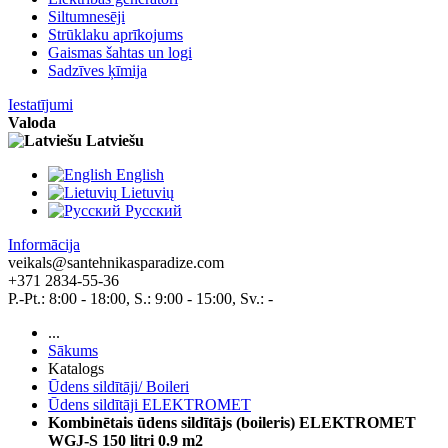
Siltumnesēji
Strūklaku aprīkojums
Gaismas šahtas un logi
Sadzīves ķīmija
Iestatījumi
Valoda
Latviešu
English
Lietuvių
Pусский
Informācija
veikals@santehnikasparadize.com
+371 2834-55-36
P.-Pt.: 8:00 - 18:00, S.: 9:00 - 15:00, Sv.: -
...
Sākums
Katalogs
Ūdens sildītāji/ Boileri
Ūdens sildītāji ELEKTROMET
Kombinētais ūdens sildītājs (boileris) ELEKTROMET
WGJ-S 150 litri 0.9 m2