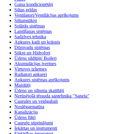
Gaisa kondicionētāji
Siltas grīdas
Ventilatori/Ventilācijas aprīkojums
Siltumsūkņi
Solārās sistēmas
Laistīšanas sistēmas
Sadzīves tehnika
Apkures katli un krāsnis
Dūmvadu sistēmas
Sūkņi un Hidrofori
Ūdens sildītāji/ Boileri
Akumulācijas tvertnes
Virtuves izlietnes
Radiatori apkurei
Apkures sistēmas aprīkojums
Maisītāji
Ūdens un siltuma skaitītāji
Nerūsējošā tērauda santehnika "Sanela"
Caurules un veidgabali
Noslēgarmatūra
Kanalizācija
Ūdens filtri
Cauruļu stiprinājumi
Iekārtas un instrumenti
Elektrības ģeneratori