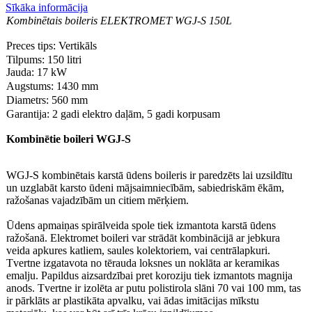
Sīkāka informācija
Kombinētais boileris ELEKTROMET WGJ-S 150L
Preces tips: Vertikāls
Tilpums: 150 litri
Jauda: 17 kW
Augstums: 1430 mm
Diametrs: 560 mm
Garantija: 2 gadi elektro daļām, 5 gadi korpusam
Kombinētie boileri WGJ-S
WGJ-S kombinētais karstā ūdens boileris ir paredzēts lai uzsildītu
un uzglabāt karsto ūdeni mājsaimniecībām, sabiedriskām ēkām,
ražošanas vajadzībām un citiem mērķiem.
Ūdens apmaiņas spirālveida spole tiek izmantota karstā ūdens
ražošanā. Elektromet boileri var strādāt kombinācijā ar jebkura
veida apkures katliem, saules kolektoriem, vai centrālapkuri.
Tvertne izgatavota no tērauda loksnes un noklāta ar keramikas
emalju. Papildus aizsardzībai pret koroziju tiek izmantots magnija
anods. Tvertne ir izolēta ar putu polistirola slāni 70 vai 100 mm, tas
ir pārklāts ar plastikāta apvalku, vai ādas imitācijas mīkstu