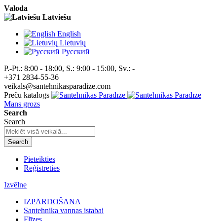
Valoda
Latviešu
English
Lietuvių
Pусский
P.-Pt.: 8:00 - 18:00, S.: 9:00 - 15:00, Sv.: -
+371 2834-55-36
veikals@santehnikasparadize.com
Preču katalogs
Mans grozs
Search
Search
Search
Pieteikties
Reģistrēties
Izvēlne
IZPĀRDOŠANA
Santehnika vannas istabai
Flīzes