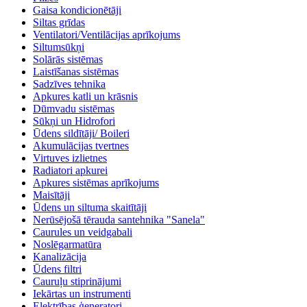
Gaisa kondicionētāji
Siltas grīdas
Ventilatori/Ventilācijas aprīkojums
Siltumsūkņi
Solārās sistēmas
Laistīšanas sistēmas
Sadzīves tehnika
Apkures katli un krāsnis
Dūmvadu sistēmas
Sūkņi un Hidrofori
Ūdens sildītāji/ Boileri
Akumulācijas tvertnes
Virtuves izlietnes
Radiatori apkurei
Apkures sistēmas aprīkojums
Maisītāji
Ūdens un siltuma skaitītāji
Nerūsējošā tērauda santehnika "Sanela"
Caurules un veidgabali
Noslēgarmatūra
Kanalizācija
Ūdens filtri
Cauruļu stiprinājumi
Iekārtas un instrumenti
Elektrības ģeneratori