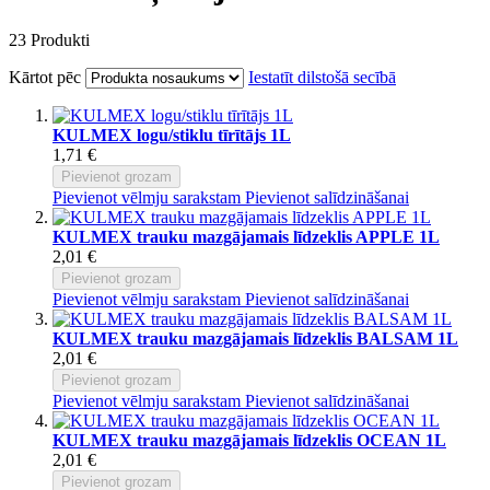
23
Produkti
Kārtot pēc
Iestatīt dilstošā secībā
KULMEX logu/stiklu tīrītājs 1L
1,71 €
Pievienot grozam
Pievienot vēlmju sarakstam
Pievienot salīdzināšanai
KULMEX trauku mazgājamais līdzeklis APPLE 1L
2,01 €
Pievienot grozam
Pievienot vēlmju sarakstam
Pievienot salīdzināšanai
KULMEX trauku mazgājamais līdzeklis BALSAM 1L
2,01 €
Pievienot grozam
Pievienot vēlmju sarakstam
Pievienot salīdzināšanai
KULMEX trauku mazgājamais līdzeklis OCEAN 1L
2,01 €
Pievienot grozam