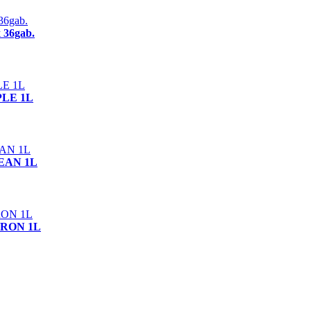
 36gab.
PPLE 1L
OCEAN 1L
ZITRON 1L