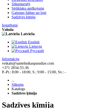
Siltumnesēji
Strūklaku aprīkojums
Gaismas šahtas un logi
Sadzīves ķīmija
Iestatījumi
Valoda
Latviešu
English
Lietuvių
Pусский
Informācija
veikals@santehnikasparadize.com
+371 2834-55-36
P.-Pt.: 8:00 - 18:00, S.: 9:00 - 15:00, Sv.: -
...
Sākums
Katalogs
Sadzīves ķīmija
Sadzīves ķīmija