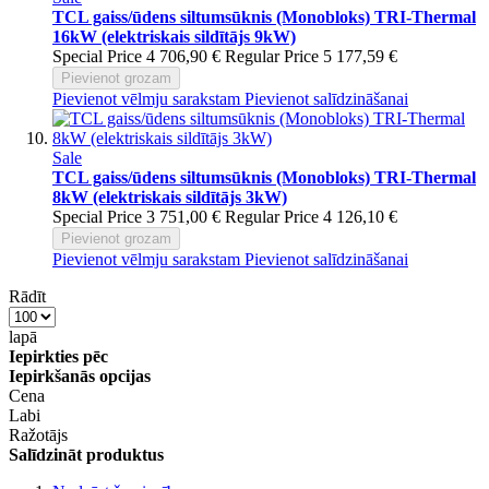
TCL gaiss/ūdens siltumsūknis (Monobloks) TRI-Thermal
16kW (elektriskais sildītājs 9kW)
Special Price
4 706,90 €
Regular Price
5 177,59 €
Pievienot grozam
Pievienot vēlmju sarakstam
Pievienot salīdzināšanai
Sale
TCL gaiss/ūdens siltumsūknis (Monobloks) TRI-Thermal
8kW (elektriskais sildītājs 3kW)
Special Price
3 751,00 €
Regular Price
4 126,10 €
Pievienot grozam
Pievienot vēlmju sarakstam
Pievienot salīdzināšanai
Rādīt
lapā
Iepirkties pēc
Iepirkšanās opcijas
Cena
Labi
Ražotājs
Salīdzināt produktus