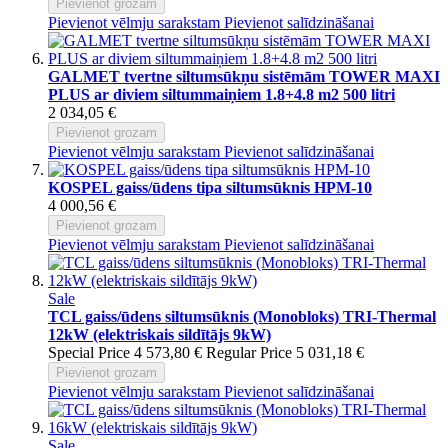
Pievienot grozam
Pievienot vēlmju sarakstam
Pievienot salīdzināšanai
GALMET tvertne siltumsūkņu sistēmām TOWER MAXI
PLUS ar diviem siltummaiņiem 1.8+4.8 m2 500 litri
2 034,05 €
Pievienot grozam
Pievienot vēlmju sarakstam
Pievienot salīdzināšanai
KOSPEL gaiss/ūdens tipa siltumsūknis HPM-10
4 000,56 €
Pievienot grozam
Pievienot vēlmju sarakstam
Pievienot salīdzināšanai
Sale
TCL gaiss/ūdens siltumsūknis (Monobloks) TRI-Thermal
12kW (elektriskais sildītājs 9kW)
Special Price
4 573,80 €
Regular Price
5 031,18 €
Pievienot grozam
Pievienot vēlmju sarakstam
Pievienot salīdzināšanai
Sale