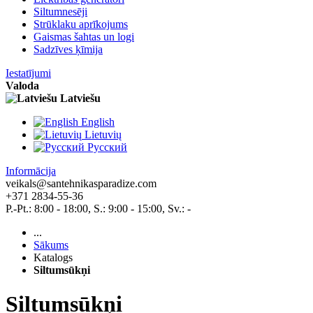
Siltumnesēji
Strūklaku aprīkojums
Gaismas šahtas un logi
Sadzīves ķīmija
Iestatījumi
Valoda
Latviešu
English
Lietuvių
Pусский
Informācija
veikals@santehnikasparadize.com
+371 2834-55-36
P.-Pt.: 8:00 - 18:00, S.: 9:00 - 15:00, Sv.: -
...
Sākums
Katalogs
Siltumsūkņi
Siltumsūkņi