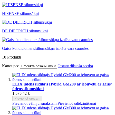
HISENSE siltumsūkņi
DE DIETRICH siltumsūkņi
Gaisa kondicioniera/siltumsūkņa izolēta vara caurules
10
Produkti
Kārtot pēc
Iestatīt dilstošā secībā
ELIX ūdens sildītājs Hybrid GM200 ar iebūvētu ar gaiss/
ūdens siltumsūkni
1 575,42 €
Pievienot grozam
Pievienot vēlmju sarakstam
Pievienot salīdzināšanai