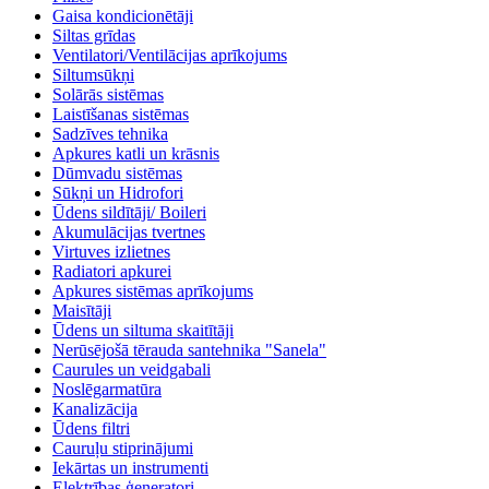
Gaisa kondicionētāji
Siltas grīdas
Ventilatori/Ventilācijas aprīkojums
Siltumsūkņi
Solārās sistēmas
Laistīšanas sistēmas
Sadzīves tehnika
Apkures katli un krāsnis
Dūmvadu sistēmas
Sūkņi un Hidrofori
Ūdens sildītāji/ Boileri
Akumulācijas tvertnes
Virtuves izlietnes
Radiatori apkurei
Apkures sistēmas aprīkojums
Maisītāji
Ūdens un siltuma skaitītāji
Nerūsējošā tērauda santehnika "Sanela"
Caurules un veidgabali
Noslēgarmatūra
Kanalizācija
Ūdens filtri
Cauruļu stiprinājumi
Iekārtas un instrumenti
Elektrības ģeneratori