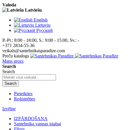
Valoda
Latviešu
English
Lietuvių
Pусский
P.-Pt.: 8:00 - 18:00, S.: 9:00 - 15:00, Sv.: -
+371 2834-55-36
veikals@santehnikasparadize.com
Preču katalogs
Mans grozs
Search
Search
Search
Pieteikties
Reģistrēties
Izvēlne
IZPĀRDOŠANA
Santehnika vannas istabai
Flīzes