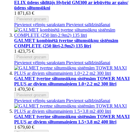
ELIX ūdens sildītājs Hybrid GM300 ar iebūvētu ar gaiss/
ūdens siltumsūkni
1 871,63 €
Pievienot grozam
Pievienot vēlmju sarakstam
Pievienot salīdzināšanai
GALMET kombinētā tvertne siltumsūkņu sistēmām
COMPLETE (250 litri-2.9m2) 135 litri
1 423,75 €
Pievienot grozam
Pievienot vēlmju sarakstam
Pievienot salīdzināšanai
GALMET tvertne siltumsūkņu sistēmām TOWER MAXI
PLUS ar diviem siltummaiņiem 1.0+2.2 m2 300 litri
1 470,50 €
Pievienot grozam
Pievienot vēlmju sarakstam
Pievienot salīdzināšanai
GALMET tvertne siltumsūkņu sistēmām TOWER MAXI
PLUS ar diviem siltummaiņiem 1.5+3.8 m2 400 litri
1 679,60 €