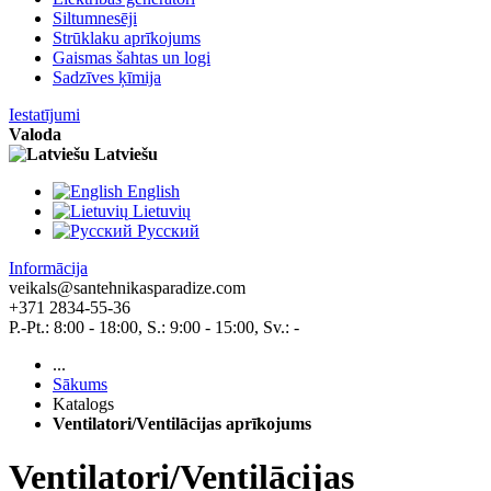
Siltumnesēji
Strūklaku aprīkojums
Gaismas šahtas un logi
Sadzīves ķīmija
Iestatījumi
Valoda
Latviešu
English
Lietuvių
Pусский
Informācija
veikals@santehnikasparadize.com
+371 2834-55-36
P.-Pt.: 8:00 - 18:00, S.: 9:00 - 15:00, Sv.: -
...
Sākums
Katalogs
Ventilatori/Ventilācijas aprīkojums
Ventilatori/Ventilācijas