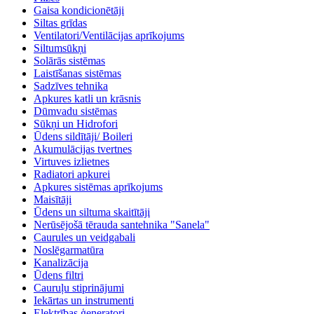
Gaisa kondicionētāji
Siltas grīdas
Ventilatori/Ventilācijas aprīkojums
Siltumsūkņi
Solārās sistēmas
Laistīšanas sistēmas
Sadzīves tehnika
Apkures katli un krāsnis
Dūmvadu sistēmas
Sūkņi un Hidrofori
Ūdens sildītāji/ Boileri
Akumulācijas tvertnes
Virtuves izlietnes
Radiatori apkurei
Apkures sistēmas aprīkojums
Maisītāji
Ūdens un siltuma skaitītāji
Nerūsējošā tērauda santehnika "Sanela"
Caurules un veidgabali
Noslēgarmatūra
Kanalizācija
Ūdens filtri
Cauruļu stiprinājumi
Iekārtas un instrumenti
Elektrības ģeneratori