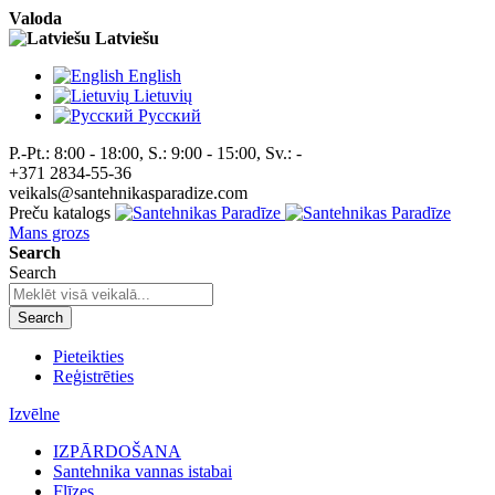
Valoda
Latviešu
English
Lietuvių
Pусский
P.-Pt.: 8:00 - 18:00, S.: 9:00 - 15:00, Sv.: -
+371 2834-55-36
veikals@santehnikasparadize.com
Preču katalogs
Mans grozs
Search
Search
Search
Pieteikties
Reģistrēties
Izvēlne
IZPĀRDOŠANA
Santehnika vannas istabai
Flīzes