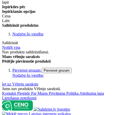
lapā
Iepirkties pēc
Iepirkšanās opcijas
Cena
Labi
Salīdzināt produktus
Nodzēst šo vienību
Salīdzināt
Notīrīt visu
Nav produktu salīdzināšanai.
Mans vēlmju saraksts
Pēdējie pievienotie produkti
Pievienot grozam
Pievienot grozam
Nodzēst šo vienību
Iet uz Vēlmju sarakstu
Jums nav produktu Vēlmju sarakstā.
Kontakti
Piegāde
Par Mums
Privātuma Politika
Atteikuma lapa
Lietošanas noteikumi