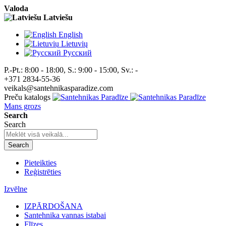
Valoda
Latviešu
English
Lietuvių
Pусский
P.-Pt.: 8:00 - 18:00, S.: 9:00 - 15:00, Sv.: -
+371 2834-55-36
veikals@santehnikasparadize.com
Preču katalogs
Mans grozs
Search
Search
Search
Pieteikties
Reģistrēties
Izvēlne
IZPĀRDOŠANA
Santehnika vannas istabai
Flīzes