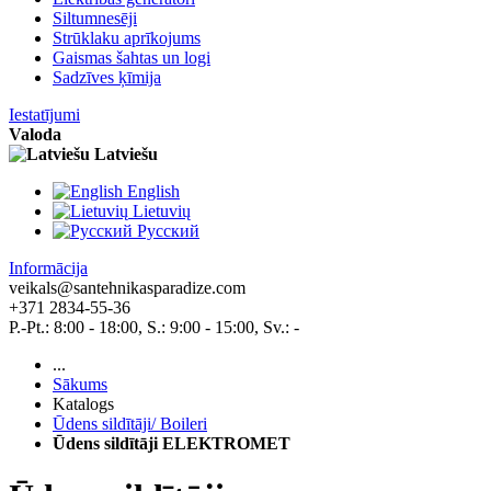
Siltumnesēji
Strūklaku aprīkojums
Gaismas šahtas un logi
Sadzīves ķīmija
Iestatījumi
Valoda
Latviešu
English
Lietuvių
Pусский
Informācija
veikals@santehnikasparadize.com
+371 2834-55-36
P.-Pt.: 8:00 - 18:00, S.: 9:00 - 15:00, Sv.: -
...
Sākums
Katalogs
Ūdens sildītāji/ Boileri
Ūdens sildītāji ELEKTROMET