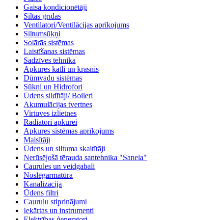
Gaisa kondicionētāji
Siltas grīdas
Ventilatori/Ventilācijas aprīkojums
Siltumsūkņi
Solārās sistēmas
Laistīšanas sistēmas
Sadzīves tehnika
Apkures katli un krāsnis
Dūmvadu sistēmas
Sūkņi un Hidrofori
Ūdens sildītāji/ Boileri
Akumulācijas tvertnes
Virtuves izlietnes
Radiatori apkurei
Apkures sistēmas aprīkojums
Maisītāji
Ūdens un siltuma skaitītāji
Nerūsējošā tērauda santehnika "Sanela"
Caurules un veidgabali
Noslēgarmatūra
Kanalizācija
Ūdens filtri
Cauruļu stiprinājumi
Iekārtas un instrumenti
Elektrības ģeneratori