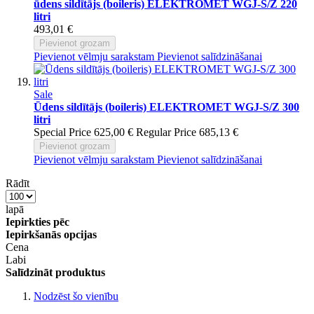
ūdens sildītājs (boileris) ELEKTROMET WGJ-S/Z 220
litri
493,01 €
Pievienot grozam
Pievienot vēlmju sarakstam
Pievienot salīdzināšanai
Sale
Ūdens sildītājs (boileris) ELEKTROMET WGJ-S/Z 300
litri
Special Price
625,00 €
Regular Price
685,13 €
Pievienot grozam
Pievienot vēlmju sarakstam
Pievienot salīdzināšanai
Rādīt
lapā
Iepirkties pēc
Iepirkšanās opcijas
Cena
Labi
Salīdzināt produktus
Nodzēst šo vienību