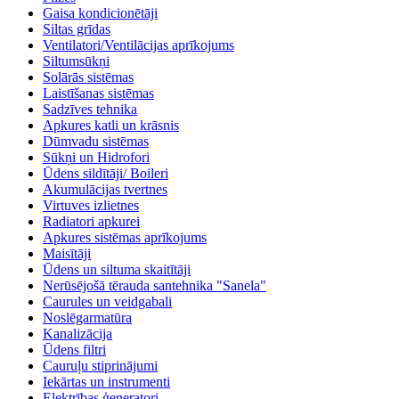
Gaisa kondicionētāji
Siltas grīdas
Ventilatori/Ventilācijas aprīkojums
Siltumsūkņi
Solārās sistēmas
Laistīšanas sistēmas
Sadzīves tehnika
Apkures katli un krāsnis
Dūmvadu sistēmas
Sūkņi un Hidrofori
Ūdens sildītāji/ Boileri
Akumulācijas tvertnes
Virtuves izlietnes
Radiatori apkurei
Apkures sistēmas aprīkojums
Maisītāji
Ūdens un siltuma skaitītāji
Nerūsējošā tērauda santehnika "Sanela"
Caurules un veidgabali
Noslēgarmatūra
Kanalizācija
Ūdens filtri
Cauruļu stiprinājumi
Iekārtas un instrumenti
Elektrības ģeneratori