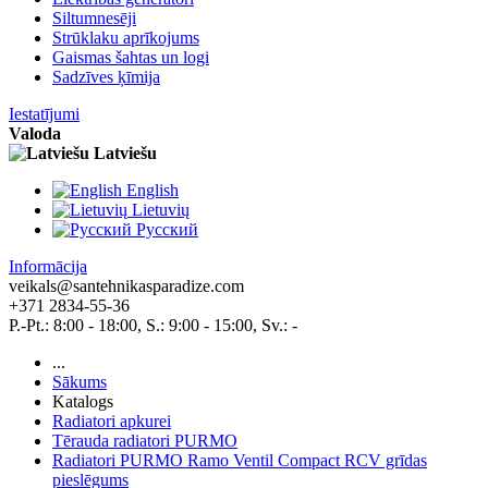
Siltumnesēji
Strūklaku aprīkojums
Gaismas šahtas un logi
Sadzīves ķīmija
Iestatījumi
Valoda
Latviešu
English
Lietuvių
Pусский
Informācija
veikals@santehnikasparadize.com
+371 2834-55-36
P.-Pt.: 8:00 - 18:00, S.: 9:00 - 15:00, Sv.: -
...
Sākums
Katalogs
Radiatori apkurei
Tērauda radiatori PURMO
Radiatori PURMO Ramo Ventil Compact RCV grīdas
pieslēgums