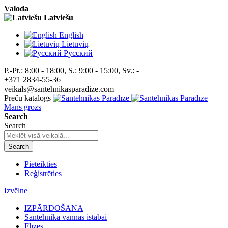
Valoda
Latviešu
English
Lietuvių
Pусский
P.-Pt.: 8:00 - 18:00, S.: 9:00 - 15:00, Sv.: -
+371 2834-55-36
veikals@santehnikasparadize.com
Preču katalogs
Mans grozs
Search
Search
Search
Pieteikties
Reģistrēties
Izvēlne
IZPĀRDOŠANA
Santehnika vannas istabai
Flīzes