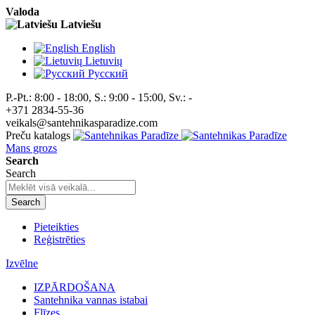
Valoda
Latviešu
English
Lietuvių
Pусский
P.-Pt.: 8:00 - 18:00, S.: 9:00 - 15:00, Sv.: -
+371 2834-55-36
veikals@santehnikasparadize.com
Preču katalogs
Mans grozs
Search
Search
Search
Pieteikties
Reģistrēties
Izvēlne
IZPĀRDOŠANA
Santehnika vannas istabai
Flīzes