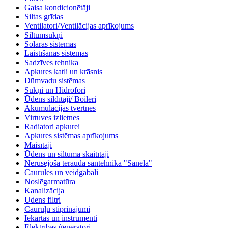
Gaisa kondicionētāji
Siltas grīdas
Ventilatori/Ventilācijas aprīkojums
Siltumsūkņi
Solārās sistēmas
Laistīšanas sistēmas
Sadzīves tehnika
Apkures katli un krāsnis
Dūmvadu sistēmas
Sūkņi un Hidrofori
Ūdens sildītāji/ Boileri
Akumulācijas tvertnes
Virtuves izlietnes
Radiatori apkurei
Apkures sistēmas aprīkojums
Maisītāji
Ūdens un siltuma skaitītāji
Nerūsējošā tērauda santehnika "Sanela"
Caurules un veidgabali
Noslēgarmatūra
Kanalizācija
Ūdens filtri
Cauruļu stiprinājumi
Iekārtas un instrumenti
Elektrības ģeneratori