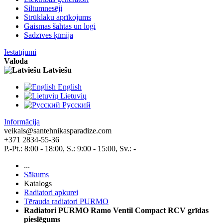
Siltumnesēji
Strūklaku aprīkojums
Gaismas šahtas un logi
Sadzīves ķīmija
Iestatījumi
Valoda
Latviešu
English
Lietuvių
Pусский
Informācija
veikals@santehnikasparadize.com
+371 2834-55-36
P.-Pt.: 8:00 - 18:00, S.: 9:00 - 15:00, Sv.: -
...
Sākums
Katalogs
Radiatori apkurei
Tērauda radiatori PURMO
Radiatori PURMO Ramo Ventil Compact RCV grīdas
pieslēgums