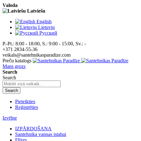
Valoda
Latviešu
English
Lietuvių
Pусский
P.-Pt.: 8:00 - 18:00, S.: 9:00 - 15:00, Sv.: -
+371 2834-55-36
veikals@santehnikasparadize.com
Preču katalogs
Mans grozs
Search
Search
Search
Pieteikties
Reģistrēties
Izvēlne
IZPĀRDOŠANA
Santehnika vannas istabai
Flīzes