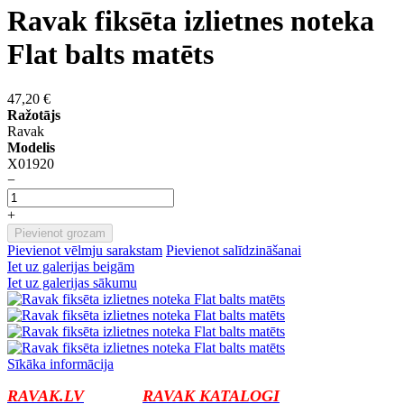
Ravak fiksēta izlietnes noteka
Flat balts matēts
47,20 €
Ražotājs
Ravak
Modelis
X01920
−
+
Pievienot grozam
Pievienot vēlmju sarakstam
Pievienot salīdzināšanai
Iet uz galerijas beigām
Iet uz galerijas sākumu
Sīkāka informācija
RAVAK.LV
RAVAK KATALOGI