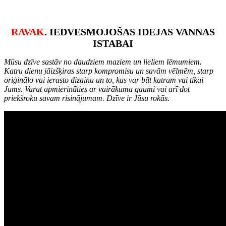
RAVAK
. IEDVESMOJOŠAS IDEJAS VANNAS
ISTABAI
Mūsu dzīve sastāv no daudziem maziem un lieliem lēmumiem.
Katru dienu jāizšķiras starp kompromisu un savām vēlmēm, starp
oriģinālo vai ierasto dizainu un to, kas var būt katram vai tikai
Jums. Varat apmierināties ar vairākuma gaumi vai arī dot
priekšroku savam risinājumam. Dzīve ir Jūsu rokās.