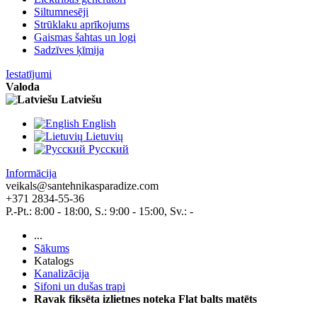
Siltumnesēji
Strūklaku aprīkojums
Gaismas šahtas un logi
Sadzīves ķīmija
Iestatījumi
Valoda
Latviešu
English
Lietuvių
Pусский
Informācija
veikals@santehnikasparadize.com
+371 2834-55-36
P.-Pt.: 8:00 - 18:00, S.: 9:00 - 15:00, Sv.: -
...
Sākums
Katalogs
Kanalizācija
Sifoni un dušas trapi
Ravak fiksēta izlietnes noteka Flat balts matēts