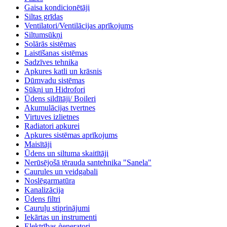
Gaisa kondicionētāji
Siltas grīdas
Ventilatori/Ventilācijas aprīkojums
Siltumsūkņi
Solārās sistēmas
Laistīšanas sistēmas
Sadzīves tehnika
Apkures katli un krāsnis
Dūmvadu sistēmas
Sūkņi un Hidrofori
Ūdens sildītāji/ Boileri
Akumulācijas tvertnes
Virtuves izlietnes
Radiatori apkurei
Apkures sistēmas aprīkojums
Maisītāji
Ūdens un siltuma skaitītāji
Nerūsējošā tērauda santehnika "Sanela"
Caurules un veidgabali
Noslēgarmatūra
Kanalizācija
Ūdens filtri
Cauruļu stiprinājumi
Iekārtas un instrumenti
Elektrības ģeneratori