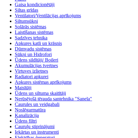
Gaisa kondicionētāji
Siltas grīdas
Ventilatori/Ventilācijas aprīkojums
Siltumsūkņi
Solārās sistēmas
Laistīšanas sistēmas
Sadzīves tehnika
Apkures katli un krāsnis
Dūmvadu sistēmas
Sūkņi un Hidrofori
Ūdens sildītāji/ Boileri
Akumulācijas tvertnes
Virtuves izlietnes
Radiatori apkurei
Apkures sistēmas aprīkojums
Maisītāji
Ūdens un siltuma skaitītāji
Nerūsējošā tērauda santehnika "Sanela"
Caurules un veidgabali
Noslēgarmatūra
Kanalizācija
Ūdens filtri
Cauruļu stiprinājumi
Iekārtas un instrumenti
Elektrības ģeneratori