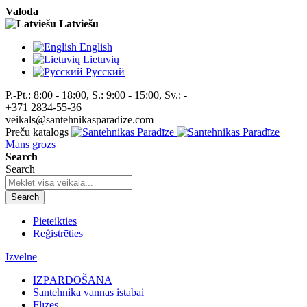
Valoda
Latviešu
English
Lietuvių
Pусский
P.-Pt.: 8:00 - 18:00, S.: 9:00 - 15:00, Sv.: -
+371 2834-55-36
veikals@santehnikasparadize.com
Preču katalogs
Mans grozs
Search
Search
Search
Pieteikties
Reģistrēties
Izvēlne
IZPĀRDOŠANA
Santehnika vannas istabai
Flīzes