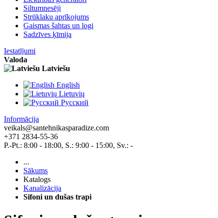
Siltumnesēji
Strūklaku aprīkojums
Gaismas šahtas un logi
Sadzīves ķīmija
Iestatījumi
Valoda
Latviešu
English
Lietuvių
Pусский
Informācija
veikals@santehnikasparadize.com
+371 2834-55-36
P.-Pt.: 8:00 - 18:00, S.: 9:00 - 15:00, Sv.: -
...
Sākums
Katalogs
Kanalizācija
Sifoni un dušas trapi