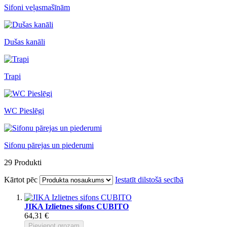
Sifoni veļasmašīnām
Dušas kanāli
Trapi
WC Pieslēgi
Sifonu pārejas un piederumi
29
Produkti
Kārtot pēc
Iestatīt dilstošā secībā
JIKA Izlietnes sifons CUBITO
64,31 €
Pievienot grozam