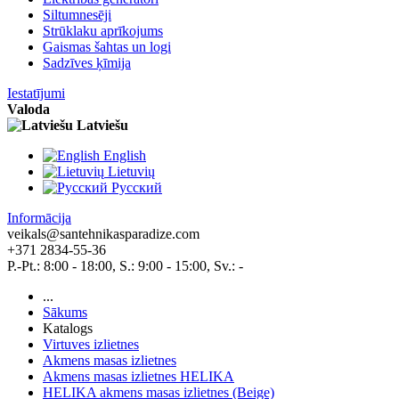
Siltumnesēji
Strūklaku aprīkojums
Gaismas šahtas un logi
Sadzīves ķīmija
Iestatījumi
Valoda
Latviešu
English
Lietuvių
Pусский
Informācija
veikals@santehnikasparadize.com
+371 2834-55-36
P.-Pt.: 8:00 - 18:00, S.: 9:00 - 15:00, Sv.: -
...
Sākums
Katalogs
Virtuves izlietnes
Akmens masas izlietnes
Akmens masas izlietnes HELIKA
HELIKA akmens masas izlietnes (Beige)