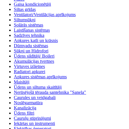
Gaisa kondicionētāji
Siltas grīdas
Ventilatori/Ventilācijas aprīkojums
Siltumsūkņi
Solārās sistēmas
Laistīšanas sistēmas
Sadzīves tehnika
Apkures katli un krāsnis
Dūmvadu sistēmas
Sūkņi un Hidrofori
Ūdens sildītāji/ Boileri
Akumulācijas tvertnes
Virtuves izlietnes
Radiatori apkurei
Apkures sistēmas aprīkojums
Maisītāji
Ūdens un siltuma skaitītāji
Nerūsējošā tērauda santehnika "Sanela"
Caurules un veidgabali
Noslēgarmatūra
Kanalizācija
Ūdens filtri
Cauruļu stiprinājumi
Iekārtas un instrumenti
Elektrības ģeneratori