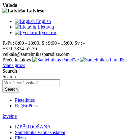
Valoda
Latviešu
English
Lietuvių
Pусский
P.-Pt.: 8:00 - 18:00, S.: 9:00 - 15:00, Sv.: -
+371 2834-55-36
veikals@santehnikasparadize.com
Preču katalogs
Mans grozs
Search
Search
Search
Pieteikties
Reģistrēties
Izvēlne
IZPĀRDOŠANA
Santehnika vannas istabai
Flīzes