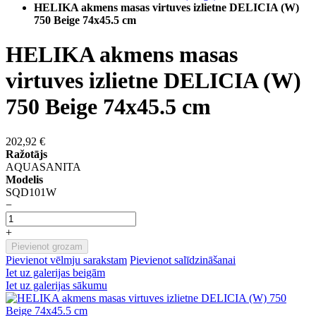
HELIKA akmens masas virtuves izlietne DELICIA (W)
750 Beige 74x45.5 cm
HELIKA akmens masas
virtuves izlietne DELICIA (W)
750 Beige 74x45.5 cm
202,92 €
Ražotājs
AQUASANITA
Modelis
SQD101W
−
+
Pievienot grozam
Pievienot vēlmju sarakstam
Pievienot salīdzināšanai
Iet uz galerijas beigām
Iet uz galerijas sākumu