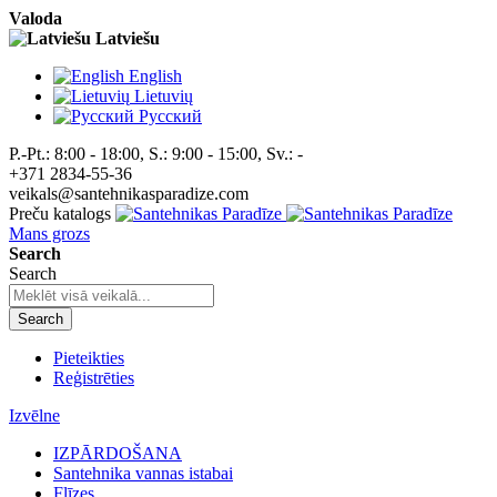
Valoda
Latviešu
English
Lietuvių
Pусский
P.-Pt.: 8:00 - 18:00, S.: 9:00 - 15:00, Sv.: -
+371 2834-55-36
veikals@santehnikasparadize.com
Preču katalogs
Mans grozs
Search
Search
Search
Pieteikties
Reģistrēties
Izvēlne
IZPĀRDOŠANA
Santehnika vannas istabai
Flīzes