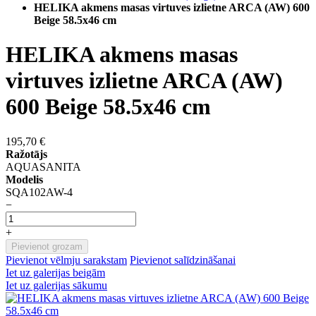
HELIKA akmens masas virtuves izlietne ARCA (AW) 600
Beige 58.5x46 cm
HELIKA akmens masas
virtuves izlietne ARCA (AW)
600 Beige 58.5x46 cm
195,70 €
Ražotājs
AQUASANITA
Modelis
SQA102AW-4
−
+
Pievienot grozam
Pievienot vēlmju sarakstam
Pievienot salīdzināšanai
Iet uz galerijas beigām
Iet uz galerijas sākumu