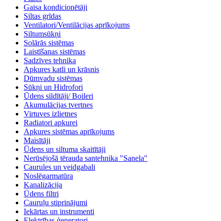
Gaisa kondicionētāji
Siltas grīdas
Ventilatori/Ventilācijas aprīkojums
Siltumsūkņi
Solārās sistēmas
Laistīšanas sistēmas
Sadzīves tehnika
Apkures katli un krāsnis
Dūmvadu sistēmas
Sūkņi un Hidrofori
Ūdens sildītāji/ Boileri
Akumulācijas tvertnes
Virtuves izlietnes
Radiatori apkurei
Apkures sistēmas aprīkojums
Maisītāji
Ūdens un siltuma skaitītāji
Nerūsējošā tērauda santehnika "Sanela"
Caurules un veidgabali
Noslēgarmatūra
Kanalizācija
Ūdens filtri
Cauruļu stiprinājumi
Iekārtas un instrumenti
Elektrības ģeneratori