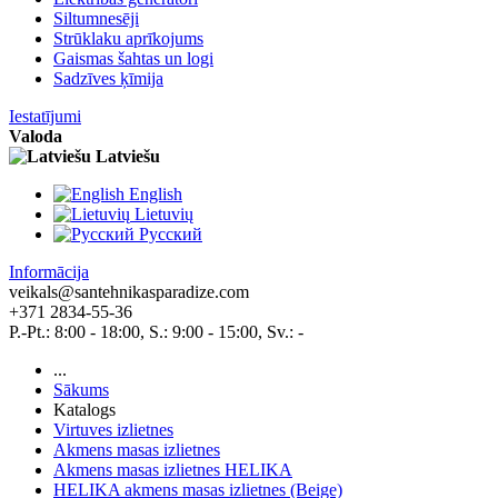
Siltumnesēji
Strūklaku aprīkojums
Gaismas šahtas un logi
Sadzīves ķīmija
Iestatījumi
Valoda
Latviešu
English
Lietuvių
Pусский
Informācija
veikals@santehnikasparadize.com
+371 2834-55-36
P.-Pt.: 8:00 - 18:00, S.: 9:00 - 15:00, Sv.: -
...
Sākums
Katalogs
Virtuves izlietnes
Akmens masas izlietnes
Akmens masas izlietnes HELIKA
HELIKA akmens masas izlietnes (Beige)