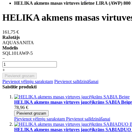
HELIKA akmens masas virtuves izlietne LIRA (AWP) 800 
HELIKA akmens masas virtuves 
161,75 €
Ražotājs
AQUASANITA
Modelis
SQL101AWP-5
−
+
Pievienot grozam
Pievienot vēlmju sarakstam
Pievienot salīdzināšanai
Saistītie produkti
HELIKA akmens masas virtuves jaucējkrāns SABIA Beige
78,96 €
Pievienot grozam
Pievienot vēlmju sarakstam
Pievienot salīdzināšanai
HELIKA akmens masas virtuves jaucējkrāns SABIADUO 