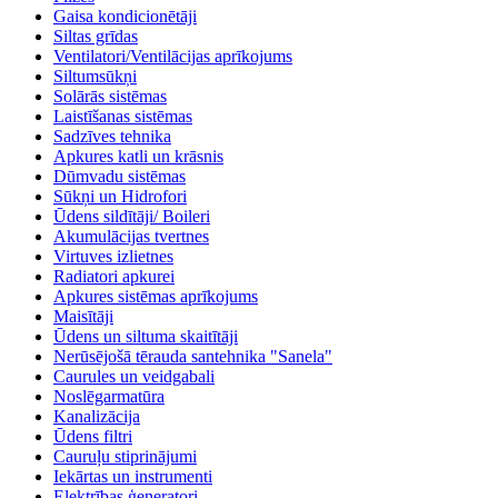
Gaisa kondicionētāji
Siltas grīdas
Ventilatori/Ventilācijas aprīkojums
Siltumsūkņi
Solārās sistēmas
Laistīšanas sistēmas
Sadzīves tehnika
Apkures katli un krāsnis
Dūmvadu sistēmas
Sūkņi un Hidrofori
Ūdens sildītāji/ Boileri
Akumulācijas tvertnes
Virtuves izlietnes
Radiatori apkurei
Apkures sistēmas aprīkojums
Maisītāji
Ūdens un siltuma skaitītāji
Nerūsējošā tērauda santehnika "Sanela"
Caurules un veidgabali
Noslēgarmatūra
Kanalizācija
Ūdens filtri
Cauruļu stiprinājumi
Iekārtas un instrumenti
Elektrības ģeneratori