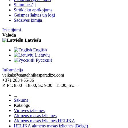
Siltumnesēji
Strūklaku aprīkojums
Gaismas šahtas un logi
Sadzīves ķīmija
Iestatījumi
Valoda
Latviešu
English
Lietuvių
Pусский
Informācija
veikals@santehnikasparadize.com
+371 2834-55-36
P.-Pt.: 8:00 - 18:00, S.: 9:00 - 15:00, Sv.: -
...
Sākums
Katalogs
Virtuves izlietnes
Akmens masas izlietnes
Akmens masas izlietnes HELIKA
HELIKA akmens masas izlietnes (Beige)