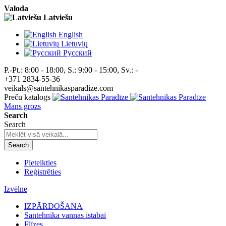
Valoda
Latviešu
English
Lietuvių
Pусский
P.-Pt.: 8:00 - 18:00, S.: 9:00 - 15:00, Sv.: -
+371 2834-55-36
veikals@santehnikasparadize.com
Preču katalogs
Mans grozs
Search
Search
Search
Pieteikties
Reģistrēties
Izvēlne
IZPĀRDOŠANA
Santehnika vannas istabai
Flīzes