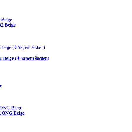
2 Beige
 Beige (✈Saņem šodien)
e
 LONG Beige