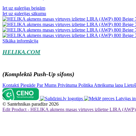
Iet uz galerijas beigām
Iet uz galerijas sākumu
Sīkāka informācija
HELIKA.COM
(
Komplektā Push-Up
sifons
)
Kontakti
Piegāde
Par Mums
Privātuma Politika
Atteikuma lapa
Lieto
©
Santehnikas paradīze
2026
Edit Product - HELIKA akmens masas virtuves izlietne LIRA (AWP)