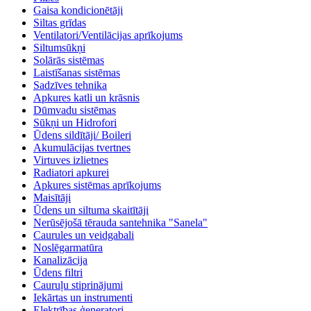
Gaisa kondicionētāji
Siltas grīdas
Ventilatori/Ventilācijas aprīkojums
Siltumsūkņi
Solārās sistēmas
Laistīšanas sistēmas
Sadzīves tehnika
Apkures katli un krāsnis
Dūmvadu sistēmas
Sūkņi un Hidrofori
Ūdens sildītāji/ Boileri
Akumulācijas tvertnes
Virtuves izlietnes
Radiatori apkurei
Apkures sistēmas aprīkojums
Maisītāji
Ūdens un siltuma skaitītāji
Nerūsējošā tērauda santehnika "Sanela"
Caurules un veidgabali
Noslēgarmatūra
Kanalizācija
Ūdens filtri
Cauruļu stiprinājumi
Iekārtas un instrumenti
Elektrības ģeneratori