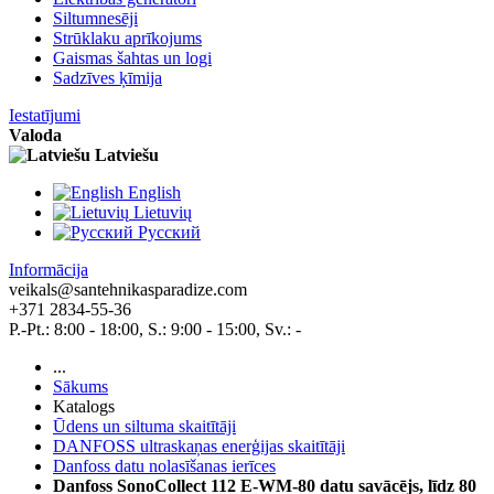
Siltumnesēji
Strūklaku aprīkojums
Gaismas šahtas un logi
Sadzīves ķīmija
Iestatījumi
Valoda
Latviešu
English
Lietuvių
Pусский
Informācija
veikals@santehnikasparadize.com
+371 2834-55-36
P.-Pt.: 8:00 - 18:00, S.: 9:00 - 15:00, Sv.: -
...
Sākums
Katalogs
Ūdens un siltuma skaitītāji
DANFOSS ultraskaņas enerģijas skaitītāji
Danfoss datu nolasīšanas ierīces
Danfoss SonoCollect 112 E-WM-80 datu savācējs, līdz 80