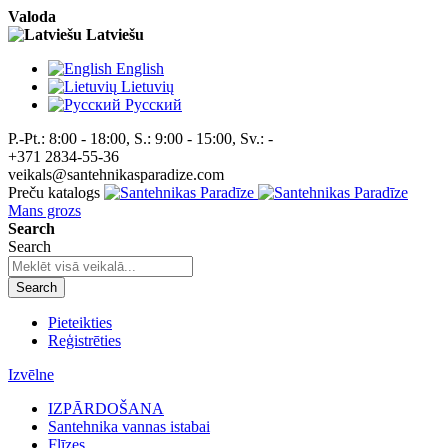
Valoda
Latviešu
English
Lietuvių
Pусский
P.-Pt.: 8:00 - 18:00, S.: 9:00 - 15:00, Sv.: -
+371 2834-55-36
veikals@santehnikasparadize.com
Preču katalogs
Mans grozs
Search
Search
Search
Pieteikties
Reģistrēties
Izvēlne
IZPĀRDOŠANA
Santehnika vannas istabai
Flīzes