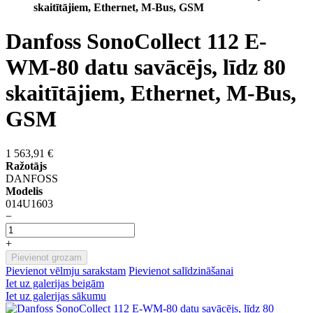
skaitītājiem, Ethernet, M-Bus, GSM
Danfoss SonoCollect 112 E-
WM-80 datu savācējs, līdz 80
skaitītājiem, Ethernet, M-Bus,
GSM
1 563,91 €
Ražotājs
DANFOSS
Modelis
014U1603
−
+
Pievienot grozam
Pievienot vēlmju sarakstam
Pievienot salīdzināšanai
Iet uz galerijas beigām
Iet uz galerijas sākumu