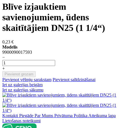
Blīve izjauktiem
savienojumiem, ūdens
skaitītājiem DN25 (1 1/4“)
0,23 €
Modelis
9900090017593
−
+
Pievienot grozam
Pievienot vēlmju sarakstam
Pievienot salīdzināšanai
Iet uz galerijas beigām
Iet uz galerijas sākumu
Kontakti
Piegāde
Par Mums
Privātuma Politika
Atteikuma lapa
Lietošanas noteikumi