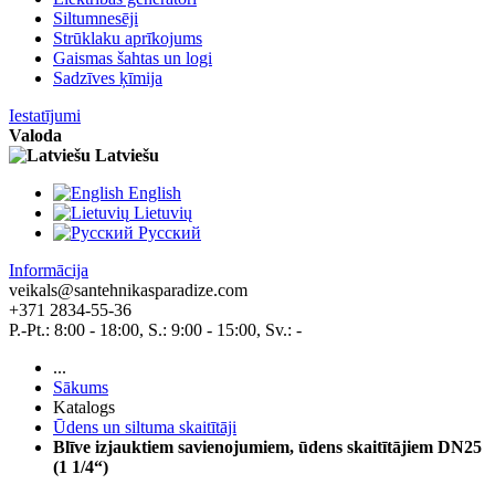
Siltumnesēji
Strūklaku aprīkojums
Gaismas šahtas un logi
Sadzīves ķīmija
Iestatījumi
Valoda
Latviešu
English
Lietuvių
Pусский
Informācija
veikals@santehnikasparadize.com
+371 2834-55-36
P.-Pt.: 8:00 - 18:00, S.: 9:00 - 15:00, Sv.: -
...
Sākums
Katalogs
Ūdens un siltuma skaitītāji
Blīve izjauktiem savienojumiem, ūdens skaitītājiem DN25
(1 1/4“)