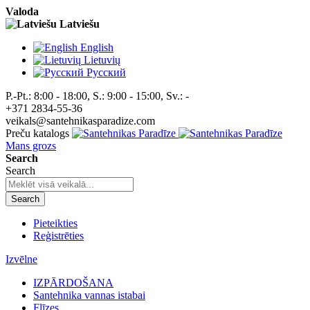
Valoda
Latviešu
English
Lietuvių
Pусский
P.-Pt.: 8:00 - 18:00, S.: 9:00 - 15:00, Sv.: -
+371 2834-55-36
veikals@santehnikasparadize.com
Preču katalogs
Mans grozs
Search
Search
Search
Pieteikties
Reģistrēties
Izvēlne
IZPĀRDOŠANA
Santehnika vannas istabai
Flīzes