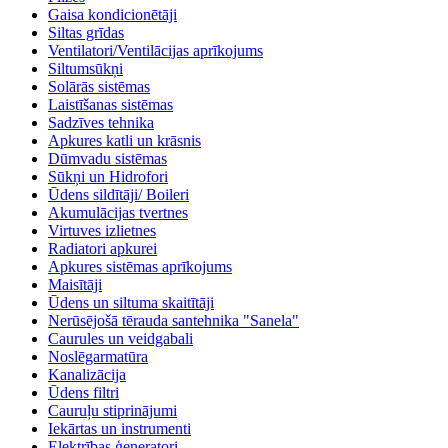
Gaisa kondicionētāji
Siltas grīdas
Ventilatori/Ventilācijas aprīkojums
Siltumsūkņi
Solārās sistēmas
Laistīšanas sistēmas
Sadzīves tehnika
Apkures katli un krāsnis
Dūmvadu sistēmas
Sūkņi un Hidrofori
Ūdens sildītāji/ Boileri
Akumulācijas tvertnes
Virtuves izlietnes
Radiatori apkurei
Apkures sistēmas aprīkojums
Maisītāji
Ūdens un siltuma skaitītāji
Nerūsējošā tērauda santehnika "Sanela"
Caurules un veidgabali
Noslēgarmatūra
Kanalizācija
Ūdens filtri
Cauruļu stiprinājumi
Iekārtas un instrumenti
Elektrības ģeneratori