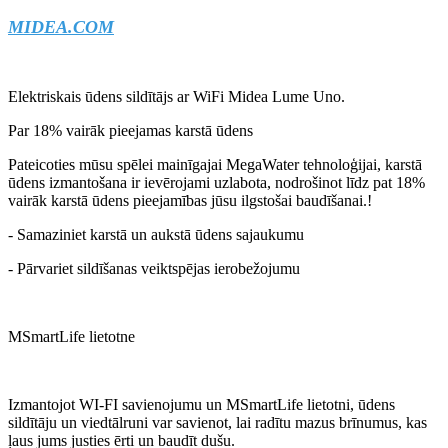
MIDEA.COM
Elektriskais ūdens sildītājs ar WiFi Midea Lume Uno.
Par 18% vairāk pieejamas karstā ūdens
Pateicoties mūsu spēlei mainīgajai MegaWater tehnoloģijai, karstā
ūdens izmantošana ir ievērojami uzlabota, nodrošinot līdz pat 18%
vairāk karstā ūdens pieejamības jūsu ilgstošai baudīšanai.!
- Samaziniet karstā un aukstā ūdens sajaukumu
- Pārvariet sildīšanas veiktspējas ierobežojumu
MSmartLife lietotne
Izmantojot WI-FI savienojumu un MSmartLife lietotni, ūdens
sildītāju un viedtālruni var savienot, lai radītu mazus brīnumus, kas
ļaus jums justies ērti un baudīt dušu.