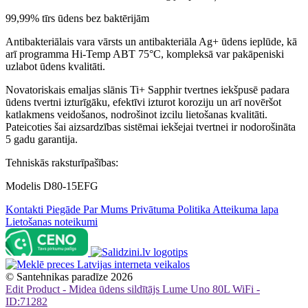
99,99% tīrs ūdens bez baktērijām
Antibakteriālais vara vārsts un antibakteriāla Ag+ ūdens ieplūde, kā
arī programma Hi-Temp ABT 75°C, kompleksā var pakāpeniski
uzlabot ūdens kvalitāti.
Novatoriskais emaljas slānis Ti+ Sapphir tvertnes iekšpusē padara
ūdens tvertni izturīgāku, efektīvi izturot koroziju un arī novēršot
katlakmens veidošanos, nodrošinot izcilu lietošanas kvalitāti.
Pateicoties šai aizsardzības sistēmai iekšejai tvertnei ir nodorošināta
5 gadu garantija.
Tehniskās raksturīpašības:
Modelis D80-15EFG
Kontakti
Piegāde
Par Mums
Privātuma Politika
Atteikuma lapa
Lietošanas noteikumi
©
Santehnikas paradīze
2026
Edit Product - Midea ūdens sildītājs Lume Uno 80L WiFi -
ID:71282