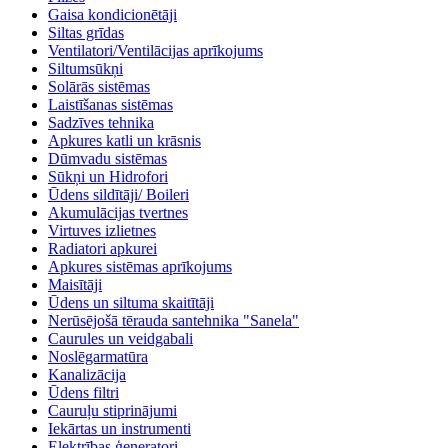
Gaisa kondicionētāji
Siltas grīdas
Ventilatori/Ventilācijas aprīkojums
Siltumsūkņi
Solārās sistēmas
Laistīšanas sistēmas
Sadzīves tehnika
Apkures katli un krāsnis
Dūmvadu sistēmas
Sūkņi un Hidrofori
Ūdens sildītāji/ Boileri
Akumulācijas tvertnes
Virtuves izlietnes
Radiatori apkurei
Apkures sistēmas aprīkojums
Maisītāji
Ūdens un siltuma skaitītāji
Nerūsējošā tērauda santehnika "Sanela"
Caurules un veidgabali
Noslēgarmatūra
Kanalizācija
Ūdens filtri
Cauruļu stiprinājumi
Iekārtas un instrumenti
Elektrības ģeneratori