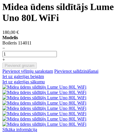
Midea ūdens sildītājs Lume
Uno 80L WiFi
180,00 €
Modelis
Boileris 114011
−
+
Pievienot grozam
Pievienot vēlmju sarakstam
Pievienot salīdzināšanai
Iet uz galerijas beigām
Iet uz galerijas sākumu
Sīkāka informācija