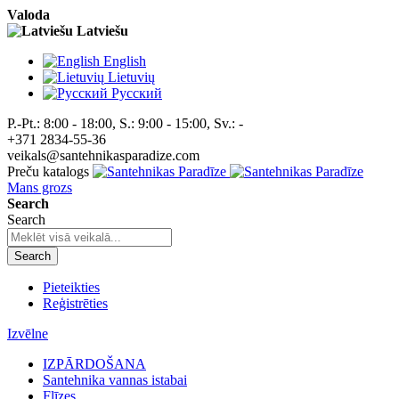
Valoda
Latviešu
English
Lietuvių
Pусский
P.-Pt.: 8:00 - 18:00, S.: 9:00 - 15:00, Sv.: -
+371 2834-55-36
veikals@santehnikasparadize.com
Preču katalogs
Mans grozs
Search
Search
Search
Pieteikties
Reģistrēties
Izvēlne
IZPĀRDOŠANA
Santehnika vannas istabai
Flīzes