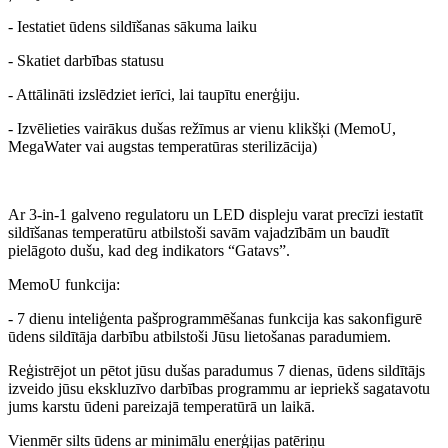
- Iestatiet ūdens sildīšanas sākuma laiku
- Skatiet darbības statusu
- Attālināti izslēdziet ierīci, lai taupītu enerģiju.
- Izvēlieties vairākus dušas režīmus ar vienu klikšķi (MemoU,
MegaWater vai augstas temperatūras sterilizācija)
Ar 3-in-1 galveno regulatoru un LED displeju varat precīzi iestatīt
sildīšanas temperatūru atbilstoši savām vajadzībām un baudīt
pielāgoto dušu, kad deg indikators “Gatavs”.
MemoU funkcija:
- 7 dienu inteliģenta pašprogrammēšanas funkcija kas sakonfigurē
ūdens sildītāja darbību atbilstoši Jūsu lietošanas paradumiem.
Reģistrējot un pētot jūsu dušas paradumus 7 dienas, ūdens sildītājs
izveido jūsu ekskluzīvo darbības programmu ar iepriekš sagatavotu
jums karstu ūdeni pareizajā temperatūrā un laikā.
Vienmēr silts ūdens ar minimālu enerģijas patēriņu