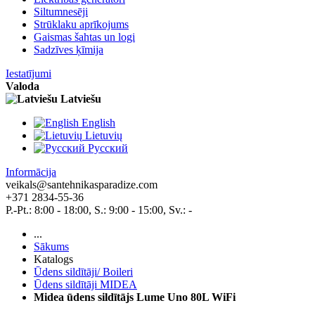
Siltumnesēji
Strūklaku aprīkojums
Gaismas šahtas un logi
Sadzīves ķīmija
Iestatījumi
Valoda
Latviešu
English
Lietuvių
Pусский
Informācija
veikals@santehnikasparadize.com
+371 2834-55-36
P.-Pt.: 8:00 - 18:00, S.: 9:00 - 15:00, Sv.: -
...
Sākums
Katalogs
Ūdens sildītāji/ Boileri
Ūdens sildītāji MIDEA
Midea ūdens sildītājs Lume Uno 80L WiFi