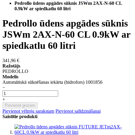
Pedrollo ūdens apgādes sūknis JSWm 2AX-N-60 CL
0.9kW ar spiedkatlu 60 litri
Pedrollo ūdens apgādes sūknis
JSWm 2AX-N-60 CL 0.9kW ar
spiedkatlu 60 litri
341,96 €
Ražotājs
PEDROLLO
Modelis
Automātiskā sūknēšanas iekārta (hidrofors) 1001856
−
+
Pievienot grozam
Pievienot vēlmju sarakstam
Pievienot salīdzināšanai
Saistītie produkti