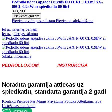
Pedrollo ūdens apgādes sūknis FUTURE JETm2AX-
60CL 0.9kW ar spiedkatlu 60 litri
343,20 €
Pievienot grozam
Pievienot vēlmju sarakstam
Pievienot salīdzināšanai
Iet uz galerijas beigām
Iet uz galerijas sākumu
Sīkāka informācija
PEDROLLO.COM
INSTRUKCIJA
Norādīta garantija attiecās uz 
spiedkatlu, standarta garantija 2 gadi
Kontakti
Piegāde
Par Mums
Privātuma Politika
Atteikuma lapa
Lietošanas noteikumi