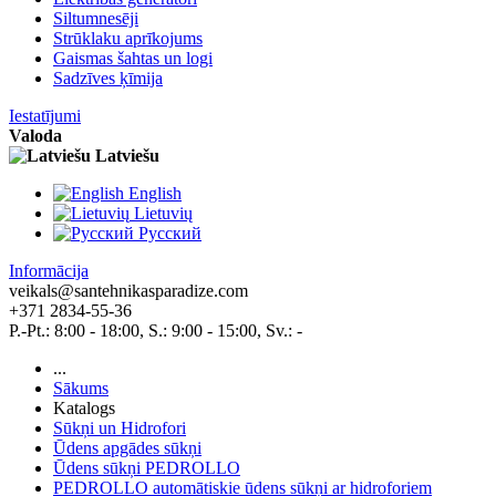
Siltumnesēji
Strūklaku aprīkojums
Gaismas šahtas un logi
Sadzīves ķīmija
Iestatījumi
Valoda
Latviešu
English
Lietuvių
Pусский
Informācija
veikals@santehnikasparadize.com
+371 2834-55-36
P.-Pt.: 8:00 - 18:00, S.: 9:00 - 15:00, Sv.: -
...
Sākums
Katalogs
Sūkņi un Hidrofori
Ūdens apgādes sūkņi
Ūdens sūkņi PEDROLLO
PEDROLLO automātiskie ūdens sūkņi ar hidroforiem