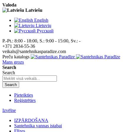
Valoda
Latviešu
English
Lietuvių
Pусский
P.-Pt.: 8:00 - 18:00, S.: 9:00 - 15:00, Sv.: -
+371 2834-55-36
veikals@santehnikasparadize.com
Preču katalogs
Mans grozs
Search
Search
Search
Pieteikties
Reģistrēties
Izvēlne
IZPĀRDOŠANA
Santehnika vannas istabai
Flīzes