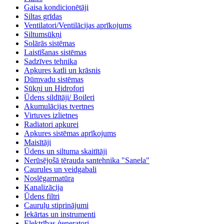
Gaisa kondicionētāji
Siltas grīdas
Ventilatori/Ventilācijas aprīkojums
Siltumsūkņi
Solārās sistēmas
Laistīšanas sistēmas
Sadzīves tehnika
Apkures katli un krāsnis
Dūmvadu sistēmas
Sūkņi un Hidrofori
Ūdens sildītāji/ Boileri
Akumulācijas tvertnes
Virtuves izlietnes
Radiatori apkurei
Apkures sistēmas aprīkojums
Maisītāji
Ūdens un siltuma skaitītāji
Nerūsējošā tērauda santehnika "Sanela"
Caurules un veidgabali
Noslēgarmatūra
Kanalizācija
Ūdens filtri
Cauruļu stiprinājumi
Iekārtas un instrumenti
Elektrības ģeneratori