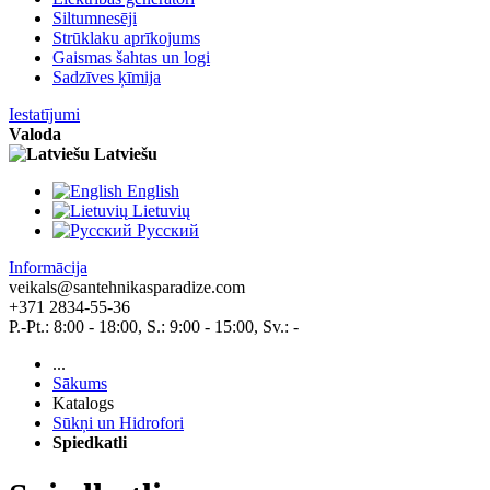
Siltumnesēji
Strūklaku aprīkojums
Gaismas šahtas un logi
Sadzīves ķīmija
Iestatījumi
Valoda
Latviešu
English
Lietuvių
Pусский
Informācija
veikals@santehnikasparadize.com
+371 2834-55-36
P.-Pt.: 8:00 - 18:00, S.: 9:00 - 15:00, Sv.: -
...
Sākums
Katalogs
Sūkņi un Hidrofori
Spiedkatli