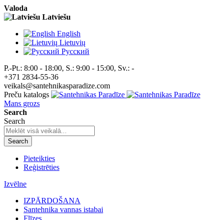
Valoda
Latviešu
English
Lietuvių
Pусский
P.-Pt.: 8:00 - 18:00, S.: 9:00 - 15:00, Sv.: -
+371 2834-55-36
veikals@santehnikasparadize.com
Preču katalogs
Mans grozs
Search
Search
Search
Pieteikties
Reģistrēties
Izvēlne
IZPĀRDOŠANA
Santehnika vannas istabai
Flīzes