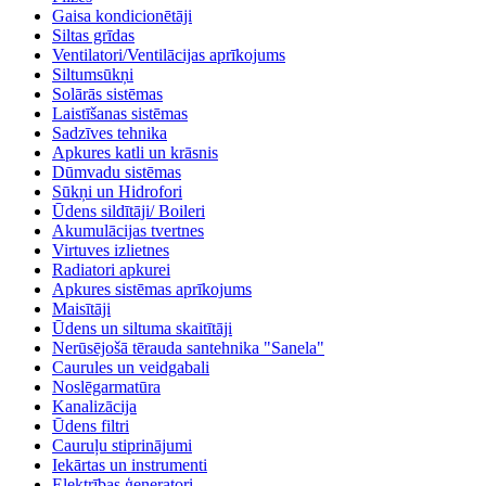
Gaisa kondicionētāji
Siltas grīdas
Ventilatori/Ventilācijas aprīkojums
Siltumsūkņi
Solārās sistēmas
Laistīšanas sistēmas
Sadzīves tehnika
Apkures katli un krāsnis
Dūmvadu sistēmas
Sūkņi un Hidrofori
Ūdens sildītāji/ Boileri
Akumulācijas tvertnes
Virtuves izlietnes
Radiatori apkurei
Apkures sistēmas aprīkojums
Maisītāji
Ūdens un siltuma skaitītāji
Nerūsējošā tērauda santehnika "Sanela"
Caurules un veidgabali
Noslēgarmatūra
Kanalizācija
Ūdens filtri
Cauruļu stiprinājumi
Iekārtas un instrumenti
Elektrības ģeneratori