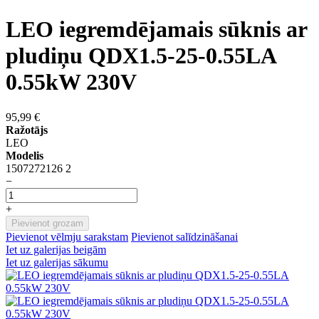
LEO iegremdējamais sūknis ar
pludiņu QDX1.5-25-0.55LA
0.55kW 230V
95,99 €
Ražotājs
LEO
Modelis
1507272126 2
−
+
Pievienot grozam
Pievienot vēlmju sarakstam
Pievienot salīdzināšanai
Iet uz galerijas beigām
Iet uz galerijas sākumu