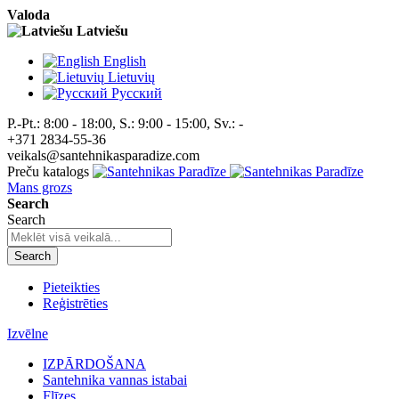
Valoda
Latviešu
English
Lietuvių
Pусский
P.-Pt.: 8:00 - 18:00, S.: 9:00 - 15:00, Sv.: -
+371 2834-55-36
veikals@santehnikasparadize.com
Preču katalogs
Mans grozs
Search
Search
Search
Pieteikties
Reģistrēties
Izvēlne
IZPĀRDOŠANA
Santehnika vannas istabai
Flīzes