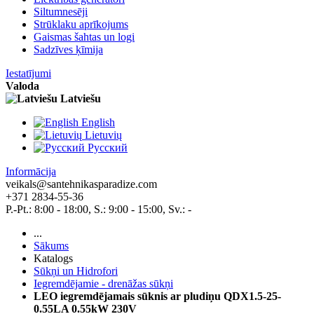
Siltumnesēji
Strūklaku aprīkojums
Gaismas šahtas un logi
Sadzīves ķīmija
Iestatījumi
Valoda
Latviešu
English
Lietuvių
Pусский
Informācija
veikals@santehnikasparadize.com
+371 2834-55-36
P.-Pt.: 8:00 - 18:00, S.: 9:00 - 15:00, Sv.: -
...
Sākums
Katalogs
Sūkņi un Hidrofori
Iegremdējamie - drenāžas sūkņi
LEO iegremdējamais sūknis ar pludiņu QDX1.5-25-
0.55LA 0.55kW 230V