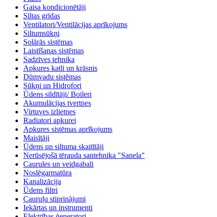
Gaisa kondicionētāji
Siltas grīdas
Ventilatori/Ventilācijas aprīkojums
Siltumsūkņi
Solārās sistēmas
Laistīšanas sistēmas
Sadzīves tehnika
Apkures katli un krāsnis
Dūmvadu sistēmas
Sūkņi un Hidrofori
Ūdens sildītāji/ Boileri
Akumulācijas tvertnes
Virtuves izlietnes
Radiatori apkurei
Apkures sistēmas aprīkojums
Maisītāji
Ūdens un siltuma skaitītāji
Nerūsējošā tērauda santehnika "Sanela"
Caurules un veidgabali
Noslēgarmatūra
Kanalizācija
Ūdens filtri
Cauruļu stiprinājumi
Iekārtas un instrumenti
Elektrības ģeneratori