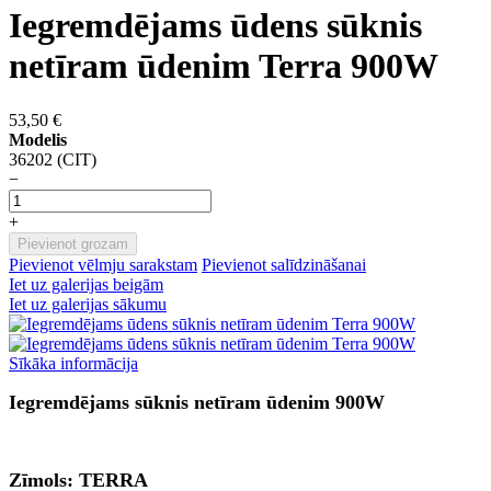
Iegremdējams ūdens sūknis
netīram ūdenim Terra 900W
53,50 €
Modelis
36202 (CIT)
−
+
Pievienot grozam
Pievienot vēlmju sarakstam
Pievienot salīdzināšanai
Iet uz galerijas beigām
Iet uz galerijas sākumu
Sīkāka informācija
Iegremdējams sūknis netīram ūdenim 900W
Zīmols: TERRA