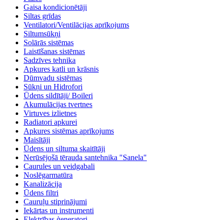
Gaisa kondicionētāji
Siltas grīdas
Ventilatori/Ventilācijas aprīkojums
Siltumsūkņi
Solārās sistēmas
Laistīšanas sistēmas
Sadzīves tehnika
Apkures katli un krāsnis
Dūmvadu sistēmas
Sūkņi un Hidrofori
Ūdens sildītāji/ Boileri
Akumulācijas tvertnes
Virtuves izlietnes
Radiatori apkurei
Apkures sistēmas aprīkojums
Maisītāji
Ūdens un siltuma skaitītāji
Nerūsējošā tērauda santehnika "Sanela"
Caurules un veidgabali
Noslēgarmatūra
Kanalizācija
Ūdens filtri
Cauruļu stiprinājumi
Iekārtas un instrumenti
Elektrības ģeneratori