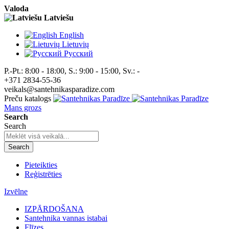
Valoda
Latviešu
English
Lietuvių
Pусский
P.-Pt.: 8:00 - 18:00, S.: 9:00 - 15:00, Sv.: -
+371 2834-55-36
veikals@santehnikasparadize.com
Preču katalogs
Mans grozs
Search
Search
Search
Pieteikties
Reģistrēties
Izvēlne
IZPĀRDOŠANA
Santehnika vannas istabai
Flīzes