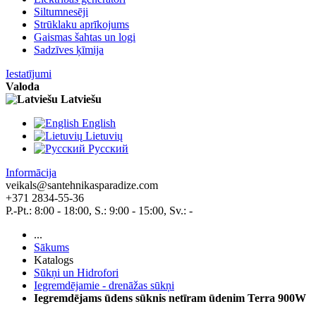
Siltumnesēji
Strūklaku aprīkojums
Gaismas šahtas un logi
Sadzīves ķīmija
Iestatījumi
Valoda
Latviešu
English
Lietuvių
Pусский
Informācija
veikals@santehnikasparadize.com
+371 2834-55-36
P.-Pt.: 8:00 - 18:00, S.: 9:00 - 15:00, Sv.: -
...
Sākums
Katalogs
Sūkņi un Hidrofori
Iegremdējamie - drenāžas sūkņi
Iegremdējams ūdens sūknis netīram ūdenim Terra 900W