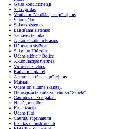
Gaisa kondicionētāji
Siltas grīdas
Ventilatori/Ventilācijas aprīkojums
Siltumsūkņi
Solārās sistēmas
Laistīšanas sistēmas
Sadzīves tehnika
Apkures katli un krāsnis
Dūmvadu sistēmas
Sūkņi un Hidrofori
Ūdens sildītāji/ Boileri
Akumulācijas tvertnes
Virtuves izlietnes
Radiatori apkurei
Apkures sistēmas aprīkojums
Maisītāji
Ūdens un siltuma skaitītāji
Nerūsējošā tērauda santehnika "Sanela"
Caurules un veidgabali
Noslēgarmatūra
Kanalizācija
Ūdens filtri
Cauruļu stiprinājumi
Iekārtas un instrumenti
Elektrības ģeneratori