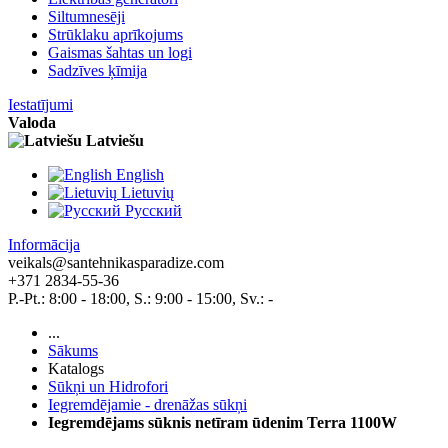
Siltumnesēji
Strūklaku aprīkojums
Gaismas šahtas un logi
Sadzīves ķīmija
Iestatījumi
Valoda
Latviešu
English
Lietuvių
Pусский
Informācija
veikals@santehnikasparadize.com
+371 2834-55-36
P.-Pt.: 8:00 - 18:00, S.: 9:00 - 15:00, Sv.: -
...
Sākums
Katalogs
Sūkņi un Hidrofori
Iegremdējamie - drenāžas sūkņi
Iegremdējams sūknis netīram ūdenim Terra 1100W