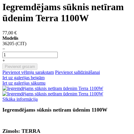
Iegremdējams sūknis netīram
ūdenim Terra 1100W
77,00 €
Modelis
36205 (CIT)
−
+
Pievienot grozam
Pievienot vēlmju sarakstam
Pievienot salīdzināšanai
Iet uz galerijas beigām
Iet uz galerijas sākumu
Sīkāka informācija
Iegremdējams sūknis netīram ūdenim 1100W
Zīmols: TERRA