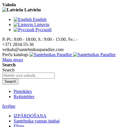
Valoda
Latviešu
English
Lietuvių
Pусский
P.-Pt.: 8:00 - 18:00, S.: 9:00 - 15:00, Sv.: -
+371 2834-55-36
veikals@santehnikasparadize.com
Preču katalogs
Mans grozs
Search
Search
Search
Pieteikties
Reģistrēties
Izvēlne
IZPĀRDOŠANA
Santehnika vannas istabai
Flīzes