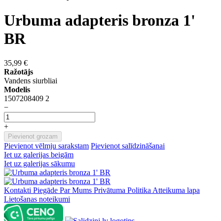
Urbuma adapteris bronza 1'
BR
35,99 €
Ražotājs
Vandens siurbliai
Modelis
1507208409 2
−
+
Pievienot grozam
Pievienot vēlmju sarakstam
Pievienot salīdzināšanai
Iet uz galerijas beigām
Iet uz galerijas sākumu
Kontakti
Piegāde
Par Mums
Privātuma Politika
Atteikuma lapa
Lietošanas noteikumi