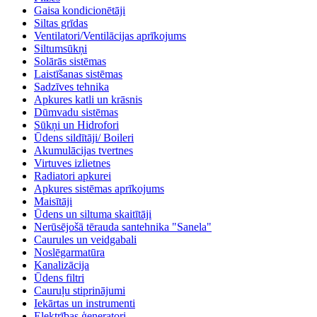
Gaisa kondicionētāji
Siltas grīdas
Ventilatori/Ventilācijas aprīkojums
Siltumsūkņi
Solārās sistēmas
Laistīšanas sistēmas
Sadzīves tehnika
Apkures katli un krāsnis
Dūmvadu sistēmas
Sūkņi un Hidrofori
Ūdens sildītāji/ Boileri
Akumulācijas tvertnes
Virtuves izlietnes
Radiatori apkurei
Apkures sistēmas aprīkojums
Maisītāji
Ūdens un siltuma skaitītāji
Nerūsējošā tērauda santehnika "Sanela"
Caurules un veidgabali
Noslēgarmatūra
Kanalizācija
Ūdens filtri
Cauruļu stiprinājumi
Iekārtas un instrumenti
Elektrības ģeneratori