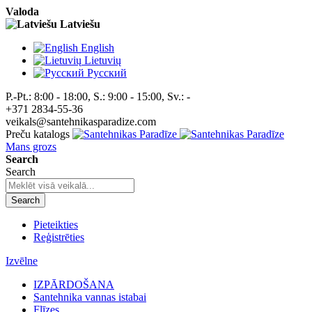
Valoda
Latviešu
English
Lietuvių
Pусский
P.-Pt.: 8:00 - 18:00, S.: 9:00 - 15:00, Sv.: -
+371 2834-55-36
veikals@santehnikasparadize.com
Preču katalogs
Mans grozs
Search
Search
Search
Pieteikties
Reģistrēties
Izvēlne
IZPĀRDOŠANA
Santehnika vannas istabai
Flīzes