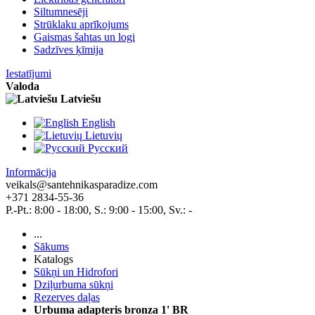
Siltumnesēji
Strūklaku aprīkojums
Gaismas šahtas un logi
Sadzīves ķīmija
Iestatījumi
Valoda
Latviešu
English
Lietuvių
Pусский
Informācija
veikals@santehnikasparadize.com
+371 2834-55-36
P.-Pt.: 8:00 - 18:00, S.: 9:00 - 15:00, Sv.: -
...
Sākums
Katalogs
Sūkņi un Hidrofori
Dziļurbuma sūkņi
Rezerves daļas
Urbuma adapteris bronza 1' BR