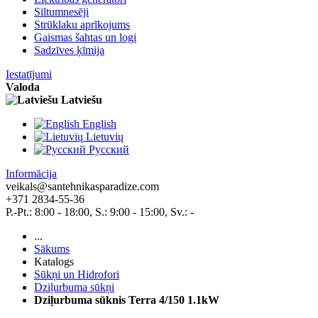
Siltumnesēji
Strūklaku aprīkojums
Gaismas šahtas un logi
Sadzīves ķīmija
Iestatījumi
Valoda
Latviešu
English
Lietuvių
Pусский
Informācija
veikals@santehnikasparadize.com
+371 2834-55-36
P.-Pt.: 8:00 - 18:00, S.: 9:00 - 15:00, Sv.: -
...
Sākums
Katalogs
Sūkņi un Hidrofori
Dziļurbuma sūkņi
Dziļurbuma sūknis Terra 4/150 1.1kW