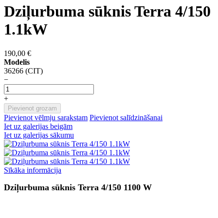
Dziļurbuma sūknis Terra 4/150
1.1kW
190,00 €
Modelis
36266 (CIT)
−
+
Pievienot grozam
Pievienot vēlmju sarakstam
Pievienot salīdzināšanai
Iet uz galerijas beigām
Iet uz galerijas sākumu
Sīkāka informācija
Dziļurbuma sūknis Terra 4/150 1100 W