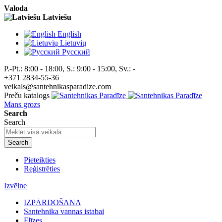
Valoda
Latviešu
English
Lietuvių
Pусский
P.-Pt.: 8:00 - 18:00, S.: 9:00 - 15:00, Sv.: -
+371 2834-55-36
veikals@santehnikasparadize.com
Preču katalogs
Mans grozs
Search
Search
Search
Pieteikties
Reģistrēties
Izvēlne
IZPĀRDOŠANA
Santehnika vannas istabai
Flīzes