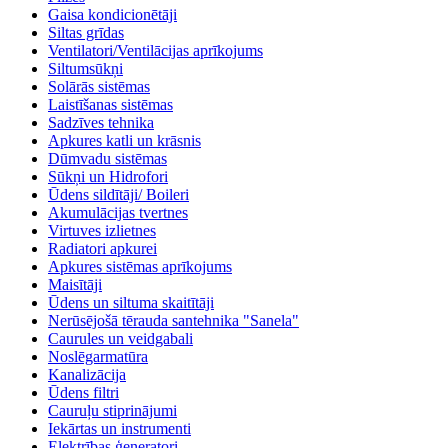
Gaisa kondicionētāji
Siltas grīdas
Ventilatori/Ventilācijas aprīkojums
Siltumsūkņi
Solārās sistēmas
Laistīšanas sistēmas
Sadzīves tehnika
Apkures katli un krāsnis
Dūmvadu sistēmas
Sūkņi un Hidrofori
Ūdens sildītāji/ Boileri
Akumulācijas tvertnes
Virtuves izlietnes
Radiatori apkurei
Apkures sistēmas aprīkojums
Maisītāji
Ūdens un siltuma skaitītāji
Nerūsējošā tērauda santehnika "Sanela"
Caurules un veidgabali
Noslēgarmatūra
Kanalizācija
Ūdens filtri
Cauruļu stiprinājumi
Iekārtas un instrumenti
Elektrības ģeneratori