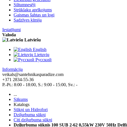
Siltumnesēji
Strūklaku aprīkojums
Gaismas šahtas un logi
Sadzīves ķīmija
Iestatījumi
Valoda
Latviešu
English
Lietuvių
Pусский
Informācija
veikals@santehnikasparadize.com
+371 2834-55-36
P.-Pt.: 8:00 - 18:00, S.: 9:00 - 15:00, Sv.: -
...
Sākums
Katalogs
Sūkņi un Hidrofori
Dziļurbuma sūkņi
Citi dziļurbuma sūkņi
Dziļurbuma sūknis 100 SUB 2-62 0,55kW 230V 50Hz Delfi