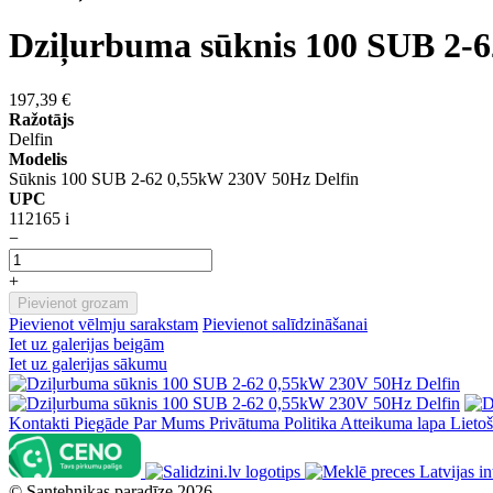
Dziļurbuma sūknis 100 SUB 2-6
197,39 €
Ražotājs
Delfin
Modelis
Sūknis 100 SUB 2-62 0,55kW 230V 50Hz Delfin
UPC
112165 i
−
+
Pievienot grozam
Pievienot vēlmju sarakstam
Pievienot salīdzināšanai
Iet uz galerijas beigām
Iet uz galerijas sākumu
Kontakti
Piegāde
Par Mums
Privātuma Politika
Atteikuma lapa
Lieto
©
Santehnikas paradīze
2026