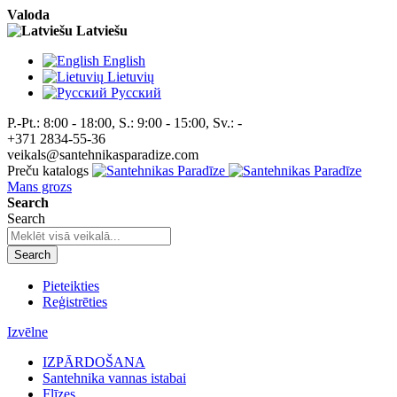
Valoda
Latviešu
English
Lietuvių
Pусский
P.-Pt.: 8:00 - 18:00, S.: 9:00 - 15:00, Sv.: -
+371 2834-55-36
veikals@santehnikasparadize.com
Preču katalogs
Mans grozs
Search
Search
Search
Pieteikties
Reģistrēties
Izvēlne
IZPĀRDOŠANA
Santehnika vannas istabai
Flīzes