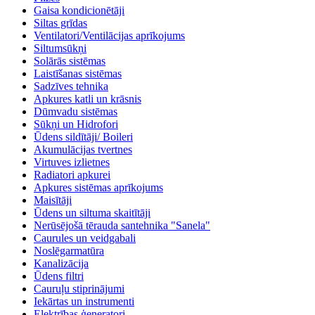
Gaisa kondicionētāji
Siltas grīdas
Ventilatori/Ventilācijas aprīkojums
Siltumsūkņi
Solārās sistēmas
Laistīšanas sistēmas
Sadzīves tehnika
Apkures katli un krāsnis
Dūmvadu sistēmas
Sūkņi un Hidrofori
Ūdens sildītāji/ Boileri
Akumulācijas tvertnes
Virtuves izlietnes
Radiatori apkurei
Apkures sistēmas aprīkojums
Maisītāji
Ūdens un siltuma skaitītāji
Nerūsējošā tērauda santehnika "Sanela"
Caurules un veidgabali
Noslēgarmatūra
Kanalizācija
Ūdens filtri
Cauruļu stiprinājumi
Iekārtas un instrumenti
Elektrības ģeneratori