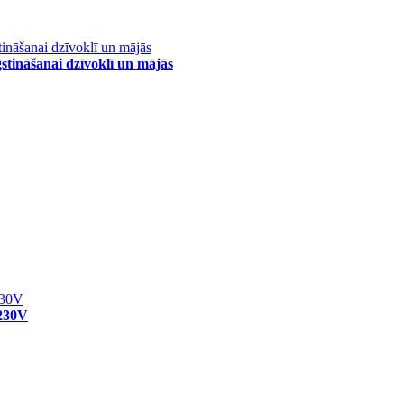
stināšanai dzīvoklī un mājās
230V