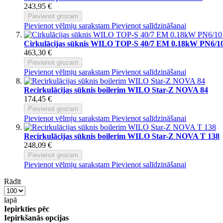
243,95 €
Pievienot grozam
Pievienot vēlmju sarakstam
Pievienot salīdzināšanai
Cirkulācijas sūknis WILO TOP-S 40/7 EM 0.18kW PN6/1
463,30 €
Pievienot grozam
Pievienot vēlmju sarakstam
Pievienot salīdzināšanai
Recirkulācijas sūknis boilerim WILO Star-Z NOVA 84
174,45 €
Pievienot grozam
Pievienot vēlmju sarakstam
Pievienot salīdzināšanai
Recirkulācijas sūknis boilerim WILO Star-Z NOVA T 138
248,09 €
Pievienot grozam
Pievienot vēlmju sarakstam
Pievienot salīdzināšanai
Rādīt
lapā
Iepirkties pēc
Iepirkšanās opcijas