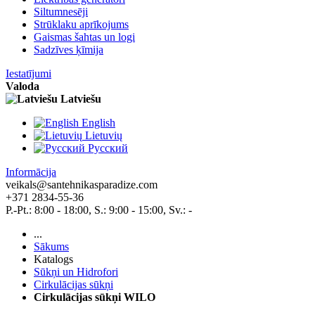
Siltumnesēji
Strūklaku aprīkojums
Gaismas šahtas un logi
Sadzīves ķīmija
Iestatījumi
Valoda
Latviešu
English
Lietuvių
Pусский
Informācija
veikals@santehnikasparadize.com
+371 2834-55-36
P.-Pt.: 8:00 - 18:00, S.: 9:00 - 15:00, Sv.: -
...
Sākums
Katalogs
Sūkņi un Hidrofori
Cirkulācijas sūkņi
Cirkulācijas sūkņi WILO