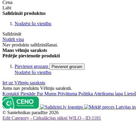
Cena
Labi
Salīdzināt produktus
Nodzēst šo vienību
Salīdzināt
Notīrīt visu
Nav produktu salīdzināšanai.
Mans vēlmju saraksts
Pēdējie pievienotie produkti
Pievienot grozam
Pievienot grozam
Nodzēst šo vienību
Iet uz Vēlmju sarakstu
Jums nav produktu Vēlmju sarakstā.
Kontakti
Piegāde
Par Mums
Privātuma Politika
Atteikuma lapa
Lieto
©
Santehnikas paradīze
2026
Edit Category - Cirkulācijas sūkņi WILO - ID:1181