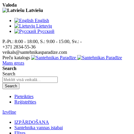
Valoda
Latviešu
English
Lietuvių
Pусский
P.-Pt.: 8:00 - 18:00, S.: 9:00 - 15:00, Sv.: -
+371 2834-55-36
veikals@santehnikasparadize.com
Preču katalogs
Mans grozs
Search
Search
Search
Pieteikties
Reģistrēties
Izvēlne
IZPĀRDOŠANA
Santehnika vannas istabai
Flīzes