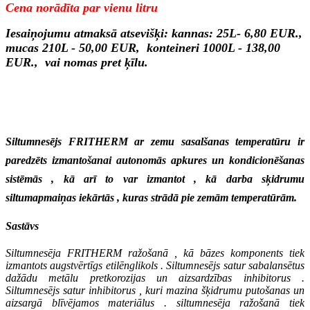
Cena norādīta par vienu litru
Iesaiņojumu atmaksā atsevišķi: kannas: 25L- 6,80 EUR.,
mucas 210L - 50,00 EUR, konteineri 1000L - 138,00
EUR., vai nomas pret ķīlu.
Siltumnesējs FRITHERM ar zemu sasalšanas temperatūru ir
paredzēts izmantošanai autonomās apkures un kondicionēšanas
sistēmās , kā arī to var izmantot , kā darba sķidrumu
siltumapmaiņas iekārtās , kuras strādā pie zemām temperatūrām.
Sastāvs
Siltumnesēja FRITHERM ražošanā , kā bāzes komponents tiek
izmantots augstvērtīgs etilēnglikols . Siltumnesējs satur sabalansētus
dažādu metālu pretkorozijas un aizsardzības inhibitorus .
Siltumnesējs satur inhibitorus , kuri mazina šķidrumu putošanas un
aizsargā blīvējamos materiālus . siltumnesēja ražošanā tiek