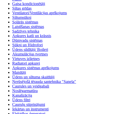
Gaisa kondicionētāji
Siltas grīdas
Ventilatori/Ventilācijas aprīkojums
Siltumsūkņi
Solārās sistēmas
Laistīšanas sistēmas
Sadzīves tehnika
Apkures katli un krāsnis
Dūmvadu sistēmas
Sūkņi un Hidrofori
Ūdens sildītāji/ Boileri
Akumulācijas tvertnes
Virtuves izlietnes
Radiatori apkurei
Apkures sistēmas aprīkojums
Maisītāji
Ūdens un siltuma skaitītāji
Nerūsējošā tērauda santehnika "Sanela"
Caurules un veidgabali
Noslēgarmatūra
Kanalizācija
Ūdens filtri
Cauruļu stiprinājumi
Iekārtas un instrumenti
Elektrības ģeneratori