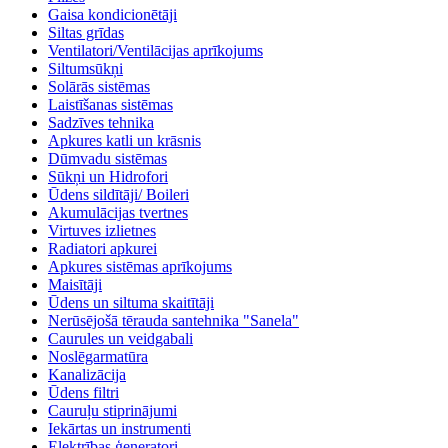
Gaisa kondicionētāji
Siltas grīdas
Ventilatori/Ventilācijas aprīkojums
Siltumsūkņi
Solārās sistēmas
Laistīšanas sistēmas
Sadzīves tehnika
Apkures katli un krāsnis
Dūmvadu sistēmas
Sūkņi un Hidrofori
Ūdens sildītāji/ Boileri
Akumulācijas tvertnes
Virtuves izlietnes
Radiatori apkurei
Apkures sistēmas aprīkojums
Maisītāji
Ūdens un siltuma skaitītāji
Nerūsējošā tērauda santehnika "Sanela"
Caurules un veidgabali
Noslēgarmatūra
Kanalizācija
Ūdens filtri
Cauruļu stiprinājumi
Iekārtas un instrumenti
Elektrības ģeneratori