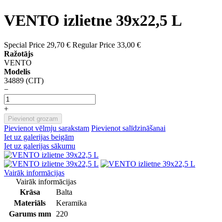
VENTO izlietne 39x22,5 L
Special Price
29,70 €
Regular Price
33,00 €
Ražotājs
VENTO
Modelis
34889 (CIT)
−
+
Pievienot grozam
Pievienot vēlmju sarakstam
Pievienot salīdzināšanai
Iet uz galerijas beigām
Iet uz galerijas sākumu
Vairāk informācijas
Vairāk informācijas
Krāsa
Balta
Materiāls
Keramika
Garums mm
220