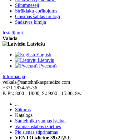
Siltumnesēji
Strūklaku aprīkojums
Gaismas šahtas un logi
Sadzīves ķīmija
Iestatījumi
Valoda
Latviešu
English
Lietuvių
Pусский
Informācija
veikals@santehnikasparadize.com
+371 2834-55-36
P.-Pt.: 8:00 - 18:00, S.: 9:00 - 15:00, Sv.: -
...
Sākums
Katalogs
Santehnika vannas istabai
Vannas istabas izlietnes
Pie sienas stiprināmas
VENTO izlietne 39x22,5 L