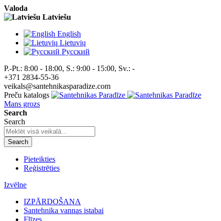
Valoda
Latviešu
English
Lietuvių
Pусский
P.-Pt.: 8:00 - 18:00, S.: 9:00 - 15:00, Sv.: -
+371 2834-55-36
veikals@santehnikasparadize.com
Preču katalogs
Mans grozs
Search
Search
Search
Pieteikties
Reģistrēties
Izvēlne
IZPĀRDOŠANA
Santehnika vannas istabai
Flīzes