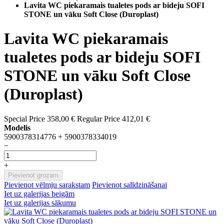
Lavita WC piekaramais tualetes pods ar bideju SOFI
STONE un vāku Soft Close (Duroplast)
Lavita WC piekaramais
tualetes pods ar bideju SOFI
STONE un vāku Soft Close
(Duroplast)
Special Price
358,00 €
Regular Price
412,01 €
Modelis
5900378314776 + 5900378334019
−
+
Pievienot grozam
Pievienot vēlmju sarakstam
Pievienot salīdzināšanai
Iet uz galerijas beigām
Iet uz galerijas sākumu