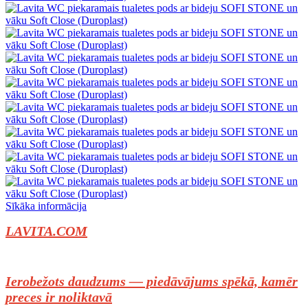
Sīkāka informācija
LAVITA.COM
Ierobežots daudzums — piedāvājums spēkā, kamēr
preces ir noliktavā