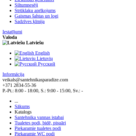
Siltumnesēji
Strūklaku aprīkojums
Gaismas šahtas un logi
Sadzīves ķīmija
Iestatījumi
Valoda
Latviešu
English
Lietuvių
Pусский
Informācija
veikals@santehnikasparadize.com
+371 2834-55-36
P.-Pt.: 8:00 - 18:00, S.: 9:00 - 15:00, Sv.: -
...
Sākums
Katalogs
Santehnika vannas istabai
Tualetes podi, bidē, pisuāri
Piekaramie tualetes podi
Piekaramie WC podi