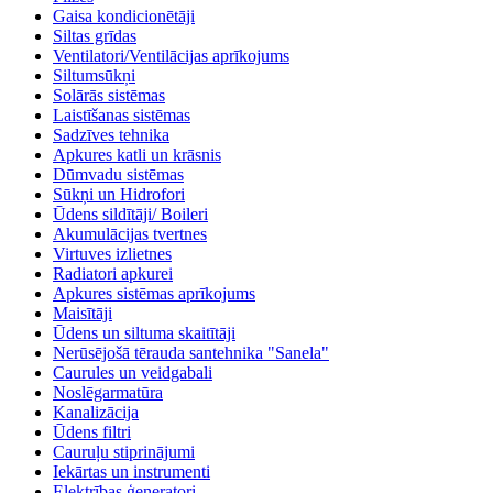
Gaisa kondicionētāji
Siltas grīdas
Ventilatori/Ventilācijas aprīkojums
Siltumsūkņi
Solārās sistēmas
Laistīšanas sistēmas
Sadzīves tehnika
Apkures katli un krāsnis
Dūmvadu sistēmas
Sūkņi un Hidrofori
Ūdens sildītāji/ Boileri
Akumulācijas tvertnes
Virtuves izlietnes
Radiatori apkurei
Apkures sistēmas aprīkojums
Maisītāji
Ūdens un siltuma skaitītāji
Nerūsējošā tērauda santehnika "Sanela"
Caurules un veidgabali
Noslēgarmatūra
Kanalizācija
Ūdens filtri
Cauruļu stiprinājumi
Iekārtas un instrumenti
Elektrības ģeneratori