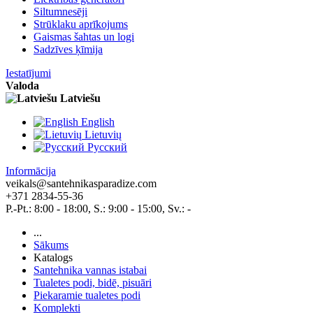
Siltumnesēji
Strūklaku aprīkojums
Gaismas šahtas un logi
Sadzīves ķīmija
Iestatījumi
Valoda
Latviešu
English
Lietuvių
Pусский
Informācija
veikals@santehnikasparadize.com
+371 2834-55-36
P.-Pt.: 8:00 - 18:00, S.: 9:00 - 15:00, Sv.: -
...
Sākums
Katalogs
Santehnika vannas istabai
Tualetes podi, bidē, pisuāri
Piekaramie tualetes podi
Komplekti