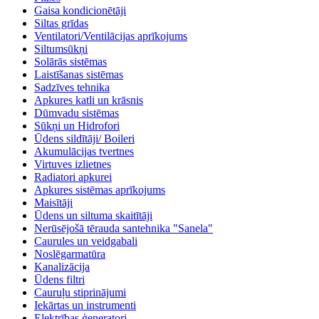
Gaisa kondicionētāji
Siltas grīdas
Ventilatori/Ventilācijas aprīkojums
Siltumsūkņi
Solārās sistēmas
Laistīšanas sistēmas
Sadzīves tehnika
Apkures katli un krāsnis
Dūmvadu sistēmas
Sūkņi un Hidrofori
Ūdens sildītāji/ Boileri
Akumulācijas tvertnes
Virtuves izlietnes
Radiatori apkurei
Apkures sistēmas aprīkojums
Maisītāji
Ūdens un siltuma skaitītāji
Nerūsējošā tērauda santehnika "Sanela"
Caurules un veidgabali
Noslēgarmatūra
Kanalizācija
Ūdens filtri
Cauruļu stiprinājumi
Iekārtas un instrumenti
Elektrības ģeneratori