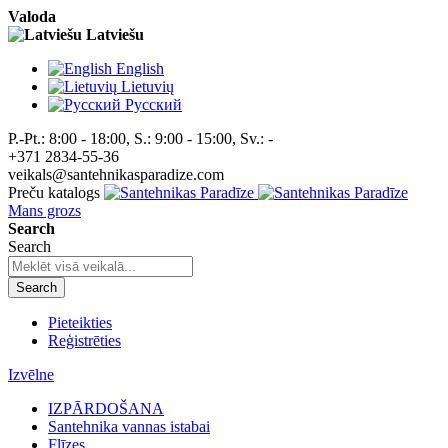
Valoda
Latviešu
English
Lietuvių
Pусский
P.-Pt.: 8:00 - 18:00, S.: 9:00 - 15:00, Sv.: -
+371 2834-55-36
veikals@santehnikasparadize.com
Preču katalogs
Mans grozs
Search
Search
Search
Pieteikties
Reģistrēties
Izvēlne
IZPĀRDOŠANA
Santehnika vannas istabai
Flīzes