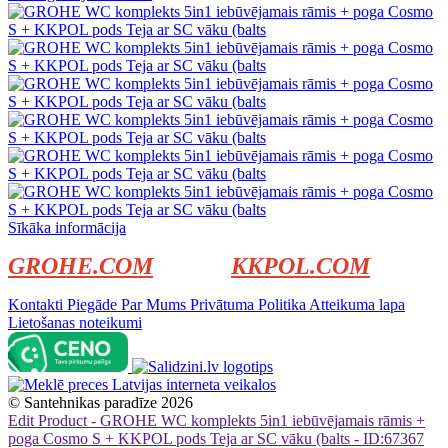
Sīkāka informācija
GROHE.COM
KKPOL.COM
Kontakti
Piegāde
Par Mums
Privātuma Politika
Atteikuma lapa
Lietošanas noteikumi
©
Santehnikas paradīze
2026
Edit Product - GROHE WC komplekts 5in1 iebūvējamais rāmis +
poga Cosmo S + KKPOL pods Teja ar SC vāku (balts - ID:67367