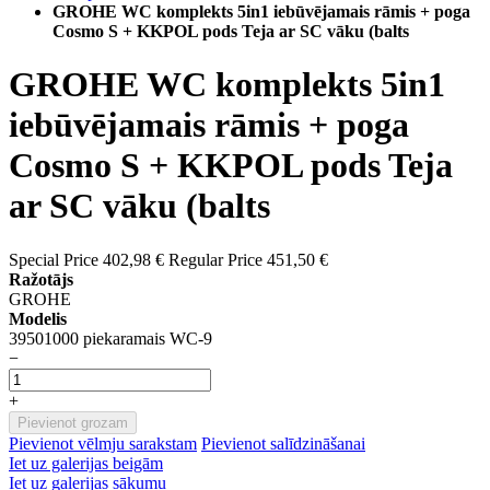
GROHE WC komplekts 5in1 iebūvējamais rāmis + poga
Cosmo S + KKPOL pods Teja ar SC vāku (balts
GROHE WC komplekts 5in1
iebūvējamais rāmis + poga
Cosmo S + KKPOL pods Teja
ar SC vāku (balts
Special Price
402,98 €
Regular Price
451,50 €
Ražotājs
GROHE
Modelis
39501000 piekaramais WC-9
−
+
Pievienot grozam
Pievienot vēlmju sarakstam
Pievienot salīdzināšanai
Iet uz galerijas beigām
Iet uz galerijas sākumu