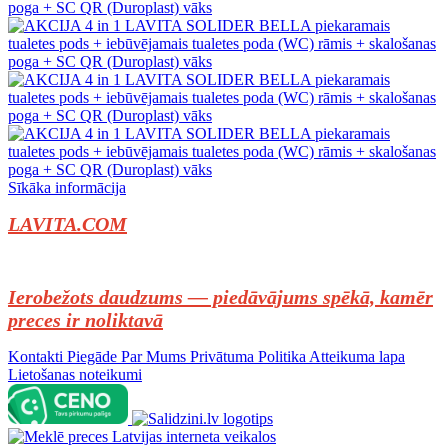
Sīkāka informācija
LAVITA.COM
Ierobežots daudzums — piedāvājums spēkā, kamēr
preces ir noliktavā
Kontakti
Piegāde
Par Mums
Privātuma Politika
Atteikuma lapa
Lietošanas noteikumi