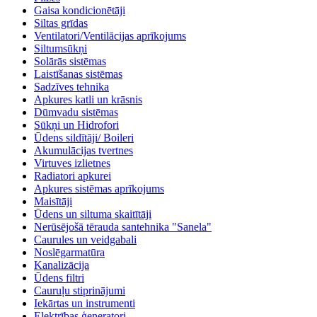
Gaisa kondicionētāji
Siltas grīdas
Ventilatori/Ventilācijas aprīkojums
Siltumsūkņi
Solārās sistēmas
Laistīšanas sistēmas
Sadzīves tehnika
Apkures katli un krāsnis
Dūmvadu sistēmas
Sūkņi un Hidrofori
Ūdens sildītāji/ Boileri
Akumulācijas tvertnes
Virtuves izlietnes
Radiatori apkurei
Apkures sistēmas aprīkojums
Maisītāji
Ūdens un siltuma skaitītāji
Nerūsējošā tērauda santehnika "Sanela"
Caurules un veidgabali
Noslēgarmatūra
Kanalizācija
Ūdens filtri
Cauruļu stiprinājumi
Iekārtas un instrumenti
Elektrības ģeneratori