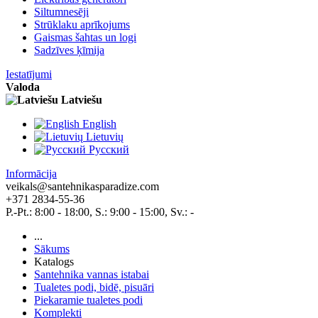
Siltumnesēji
Strūklaku aprīkojums
Gaismas šahtas un logi
Sadzīves ķīmija
Iestatījumi
Valoda
Latviešu
English
Lietuvių
Pусский
Informācija
veikals@santehnikasparadize.com
+371 2834-55-36
P.-Pt.: 8:00 - 18:00, S.: 9:00 - 15:00, Sv.: -
...
Sākums
Katalogs
Santehnika vannas istabai
Tualetes podi, bidē, pisuāri
Piekaramie tualetes podi
Komplekti