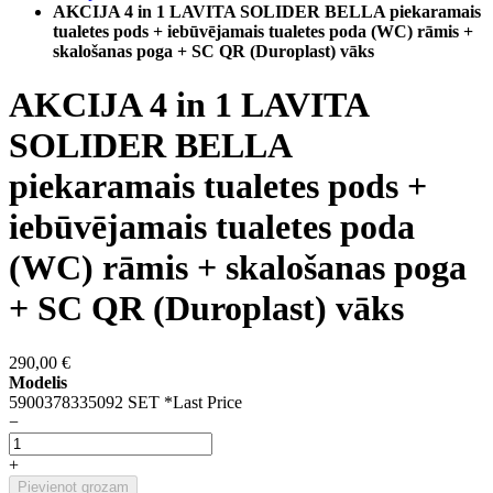
AKCIJA 4 in 1 LAVITA SOLIDER BELLA piekaramais
tualetes pods + iebūvējamais tualetes poda (WC) rāmis +
skalošanas poga + SC QR (Duroplast) vāks
AKCIJA 4 in 1 LAVITA
SOLIDER BELLA
piekaramais tualetes pods +
iebūvējamais tualetes poda
(WC) rāmis + skalošanas poga
+ SC QR (Duroplast) vāks
290,00 €
Modelis
5900378335092 SET *Last Price
−
+
Pievienot grozam