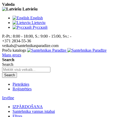
Valoda
Latviešu
English
Lietuvių
Pусский
P.-Pt.: 8:00 - 18:00, S.: 9:00 - 15:00, Sv.: -
+371 2834-55-36
veikals@santehnikasparadize.com
Preču katalogs
Mans grozs
Search
Search
Search
Pieteikties
Reģistrēties
Izvēlne
IZPĀRDOŠANA
Santehnika vannas istabai
Flīzes