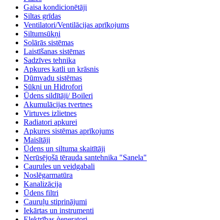
Gaisa kondicionētāji
Siltas grīdas
Ventilatori/Ventilācijas aprīkojums
Siltumsūkņi
Solārās sistēmas
Laistīšanas sistēmas
Sadzīves tehnika
Apkures katli un krāsnis
Dūmvadu sistēmas
Sūkņi un Hidrofori
Ūdens sildītāji/ Boileri
Akumulācijas tvertnes
Virtuves izlietnes
Radiatori apkurei
Apkures sistēmas aprīkojums
Maisītāji
Ūdens un siltuma skaitītāji
Nerūsējošā tērauda santehnika "Sanela"
Caurules un veidgabali
Noslēgarmatūra
Kanalizācija
Ūdens filtri
Cauruļu stiprinājumi
Iekārtas un instrumenti
Elektrības ģeneratori