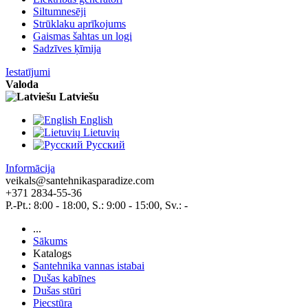
Siltumnesēji
Strūklaku aprīkojums
Gaismas šahtas un logi
Sadzīves ķīmija
Iestatījumi
Valoda
Latviešu
English
Lietuvių
Pусский
Informācija
veikals@santehnikasparadize.com
+371 2834-55-36
P.-Pt.: 8:00 - 18:00, S.: 9:00 - 15:00, Sv.: -
...
Sākums
Katalogs
Santehnika vannas istabai
Dušas kabīnes
Dušas stūri
Piecstūra