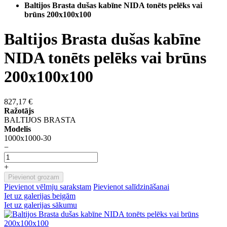
Baltijos Brasta dušas kabīne NIDA tonēts pelēks vai
brūns 200x100x100
Baltijos Brasta dušas kabīne
NIDA tonēts pelēks vai brūns
200x100x100
827,17 €
Ražotājs
BALTIJOS BRASTA
Modelis
1000x1000-30
−
+
Pievienot grozam
Pievienot vēlmju sarakstam
Pievienot salīdzināšanai
Iet uz galerijas beigām
Iet uz galerijas sākumu