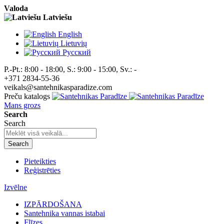
Valoda
Latviešu
English
Lietuvių
Pусский
P.-Pt.: 8:00 - 18:00, S.: 9:00 - 15:00, Sv.: -
+371 2834-55-36
veikals@santehnikasparadize.com
Preču katalogs
Mans grozs
Search
Search
Search
Pieteikties
Reģistrēties
Izvēlne
IZPĀRDOŠANA
Santehnika vannas istabai
Flīzes