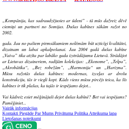
„Kompānija, kas sadraudzējusies ar ūdeni” - tā mūs dažreiz dēvē
ciemiņi un partneri no Somijas. Dušas kabīnes sākām ražot no
2002.
gada. Jau no pašiem pirmsākumiem nolēmām būt uzticīgi kvalitātei,
dizainam un labai apkalpošanai. Jau 2004 gadā dušas kabīne
„Vaiva” tika atzīta par labāko gada izstrādājumu Lietuvā. Strādājot
ar Lietuvas dizaineriem, radījām kolekcijas: „Ekonome”, „Telpa”,
„Akrobātika“, „Bez robežām”, „Harmonija“ un „Harizma”.
Mūsu ražotās dušas kabīnes: modernas, izceļas ar drošu
konstrukciju, tās ir viegli kopt. Kāds viens mūsu pircējs teica, ka šīs
kabīnes ir tik plašas, ka tajās ir iespējams dejot...
Vai kādreiz esiet mēģinājuši dejot dušas kabīnē? Bet vai iespējams?
Pamēģiniet...
Vairāk informācijas
Kontakti
Piegāde
Par Mums
Privātuma Politika
Atteikuma lapa
Lietošanas noteikumi