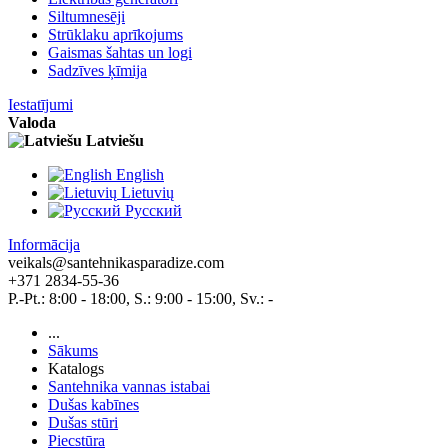
Siltumnesēji
Strūklaku aprīkojums
Gaismas šahtas un logi
Sadzīves ķīmija
Iestatījumi
Valoda
Latviešu
English
Lietuvių
Pусский
Informācija
veikals@santehnikasparadize.com
+371 2834-55-36
P.-Pt.: 8:00 - 18:00, S.: 9:00 - 15:00, Sv.: -
...
Sākums
Katalogs
Santehnika vannas istabai
Dušas kabīnes
Dušas stūri
Piecstūra