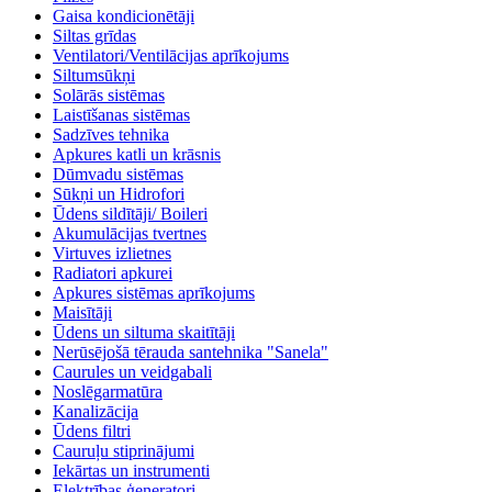
Gaisa kondicionētāji
Siltas grīdas
Ventilatori/Ventilācijas aprīkojums
Siltumsūkņi
Solārās sistēmas
Laistīšanas sistēmas
Sadzīves tehnika
Apkures katli un krāsnis
Dūmvadu sistēmas
Sūkņi un Hidrofori
Ūdens sildītāji/ Boileri
Akumulācijas tvertnes
Virtuves izlietnes
Radiatori apkurei
Apkures sistēmas aprīkojums
Maisītāji
Ūdens un siltuma skaitītāji
Nerūsējošā tērauda santehnika "Sanela"
Caurules un veidgabali
Noslēgarmatūra
Kanalizācija
Ūdens filtri
Cauruļu stiprinājumi
Iekārtas un instrumenti
Elektrības ģeneratori