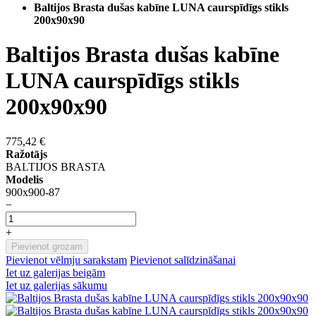
Baltijos Brasta dušas kabīne LUNA caurspīdīgs stikls
200x90x90
Baltijos Brasta dušas kabīne
LUNA caurspīdīgs stikls
200x90x90
775,42 €
Ražotājs
BALTIJOS BRASTA
Modelis
900x900-87
−
+
Pievienot grozam
Pievienot vēlmju sarakstam
Pievienot salīdzināšanai
Iet uz galerijas beigām
Iet uz galerijas sākumu