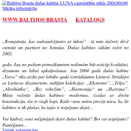
Sīkāka informācija
WWW.BALTIJOS BRASTA
KATALOGS
„Kompānija, kas sadraudzējusies ar ūdeni” - tā mūs dažreiz dēvē
ciemiņi un partneri no Somijas. Dušas kabīnes sākām ražot no
2002.
gada. Jau no pašiem pirmsākumiem nolēmām būt uzticīgi kvalitātei,
dizainam un labai apkalpošanai. Jau 2004 gadā dušas kabīne
„Vaiva” tika atzīta par labāko gada izstrādājumu Lietuvā. Strādājot
ar Lietuvas dizaineriem, radījām kolekcijas: „Ekonome”, „Telpa”,
„Akrobātika“, „Bez robežām”, „Harmonija“ un „Harizma”.
Mūsu ražotās dušas kabīnes: modernas, izceļas ar drošu
konstrukciju, tās ir viegli kopt. Kāds viens mūsu pircējs teica, ka šīs
kabīnes ir tik plašas, ka tajās ir iespējams dejot...
Vai kādreiz esiet mēģinājuši dejot dušas kabīnē? Bet vai iespējams?
Pamēģiniet...
Vairāk informācijas