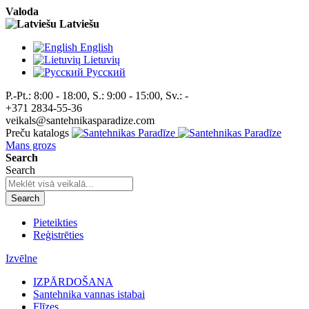
Valoda
Latviešu
English
Lietuvių
Pусский
P.-Pt.: 8:00 - 18:00, S.: 9:00 - 15:00, Sv.: -
+371 2834-55-36
veikals@santehnikasparadize.com
Preču katalogs
Mans grozs
Search
Search
Search
Pieteikties
Reģistrēties
Izvēlne
IZPĀRDOŠANA
Santehnika vannas istabai
Flīzes