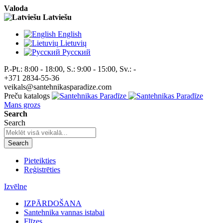
Valoda
Latviešu
English
Lietuvių
Pусский
P.-Pt.: 8:00 - 18:00, S.: 9:00 - 15:00, Sv.: -
+371 2834-55-36
veikals@santehnikasparadize.com
Preču katalogs
Mans grozs
Search
Search
Search
Pieteikties
Reģistrēties
Izvēlne
IZPĀRDOŠANA
Santehnika vannas istabai
Flīzes