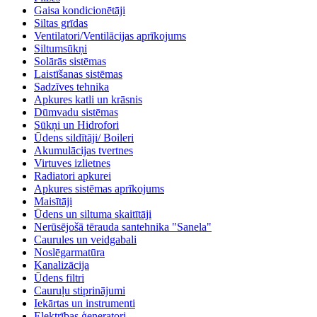
Gaisa kondicionētāji
Siltas grīdas
Ventilatori/Ventilācijas aprīkojums
Siltumsūkņi
Solārās sistēmas
Laistīšanas sistēmas
Sadzīves tehnika
Apkures katli un krāsnis
Dūmvadu sistēmas
Sūkņi un Hidrofori
Ūdens sildītāji/ Boileri
Akumulācijas tvertnes
Virtuves izlietnes
Radiatori apkurei
Apkures sistēmas aprīkojums
Maisītāji
Ūdens un siltuma skaitītāji
Nerūsējošā tērauda santehnika "Sanela"
Caurules un veidgabali
Noslēgarmatūra
Kanalizācija
Ūdens filtri
Cauruļu stiprinājumi
Iekārtas un instrumenti
Elektrības ģeneratori