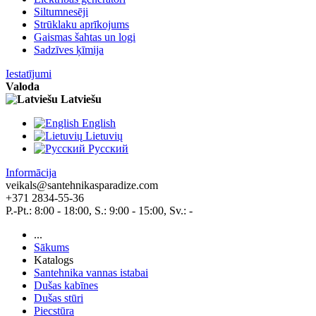
Siltumnesēji
Strūklaku aprīkojums
Gaismas šahtas un logi
Sadzīves ķīmija
Iestatījumi
Valoda
Latviešu
English
Lietuvių
Pусский
Informācija
veikals@santehnikasparadize.com
+371 2834-55-36
P.-Pt.: 8:00 - 18:00, S.: 9:00 - 15:00, Sv.: -
...
Sākums
Katalogs
Santehnika vannas istabai
Dušas kabīnes
Dušas stūri
Piecstūra