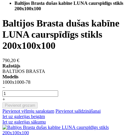
Baltijos Brasta dušas kabīne LUNA caurspīdīgs stikls
200x100x100
Baltijos Brasta dušas kabīne
LUNA caurspīdīgs stikls
200x100x100
790,20 €
Ražotājs
BALTIJOS BRASTA
Modelis
1000x1000-78
−
+
Pievienot grozam
Pievienot vēlmju sarakstam
Pievienot salīdzināšanai
Iet uz galerijas beigām
Iet uz galerijas sākumu