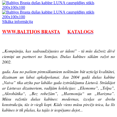
Sīkāka informācija
WWW.BALTIJOS BRASTA
KATALOGS
„Kompānija, kas sadraudzējusies ar ūdeni” - tā mūs dažreiz dēvē
ciemiņi un partneri no Somijas. Dušas kabīnes sākām ražot no
2002.
gada. Jau no pašiem pirmsākumiem nolēmām būt uzticīgi kvalitātei,
dizainam un labai apkalpošanai. Jau 2004 gadā dušas kabīne
„Vaiva” tika atzīta par labāko gada izstrādājumu Lietuvā. Strādājot
ar Lietuvas dizaineriem, radījām kolekcijas: „Ekonome”, „Telpa”,
„Akrobātika“, „Bez robežām”, „Harmonija“ un „Harizma”.
Mūsu ražotās dušas kabīnes: modernas, izceļas ar drošu
konstrukciju, tās ir viegli kopt. Kāds viens mūsu pircējs teica, ka šīs
kabīnes ir tik plašas, ka tajās ir iespējams dejot...