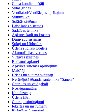
Gaisa kondicionētāji
Siltas grīdas
Ventilatori/Ventilācijas aprīkojums
Siltumsūkņi
Solārās sistēmas
Laistīšanas sistēmas
Sadzīves tehnika
Apkures katli un krāsnis
Dūmvadu sistēmas
Sūkņi un Hidrofori
Ūdens sildītāji/ Boileri
Akumulācijas tvertnes
Virtuves izlietnes
Radiatori apkurei
Apkures sistēmas aprīkojums
Maisītāji
Ūdens un siltuma skaitītāji
Nerūsējošā tērauda santehnika "Sanela"
Caurules un veidgabali
Noslēgarmatūra
Kanalizācija
Ūdens filtri
Cauruļu stiprinājumi
Iekārtas un instrumenti
Elektrības ģeneratori