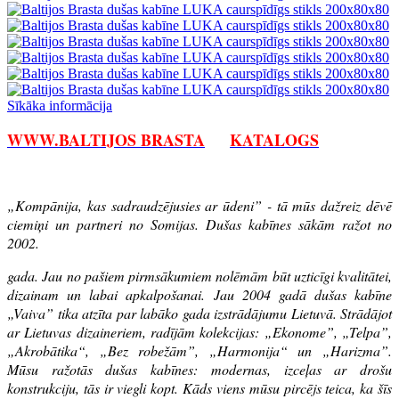
Sīkāka informācija
WWW.BALTIJOS BRASTA
KATALOGS
„Kompānija, kas sadraudzējusies ar ūdeni” - tā mūs dažreiz dēvē
ciemiņi un partneri no Somijas. Dušas kabīnes sākām ražot no
2002.
gada. Jau no pašiem pirmsākumiem nolēmām būt uzticīgi kvalitātei,
dizainam un labai apkalpošanai. Jau 2004 gadā dušas kabīne
„Vaiva” tika atzīta par labāko gada izstrādājumu Lietuvā. Strādājot
ar Lietuvas dizaineriem, radījām kolekcijas: „Ekonome”, „Telpa”,
„Akrobātika“, „Bez robežām”, „Harmonija“ un „Harizma”.
Mūsu ražotās dušas kabīnes: modernas, izceļas ar drošu
konstrukciju, tās ir viegli kopt. Kāds viens mūsu pircējs teica, ka šīs