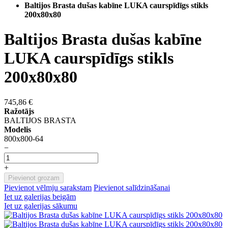
Baltijos Brasta dušas kabīne LUKA caurspīdīgs stikls
200x80x80
Baltijos Brasta dušas kabīne
LUKA caurspīdīgs stikls
200x80x80
745,86 €
Ražotājs
BALTIJOS BRASTA
Modelis
800x800-64
−
+
Pievienot grozam
Pievienot vēlmju sarakstam
Pievienot salīdzināšanai
Iet uz galerijas beigām
Iet uz galerijas sākumu