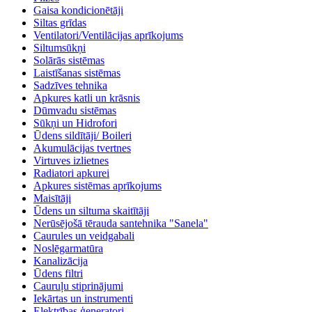
Gaisa kondicionētāji
Siltas grīdas
Ventilatori/Ventilācijas aprīkojums
Siltumsūkņi
Solārās sistēmas
Laistīšanas sistēmas
Sadzīves tehnika
Apkures katli un krāsnis
Dūmvadu sistēmas
Sūkņi un Hidrofori
Ūdens sildītāji/ Boileri
Akumulācijas tvertnes
Virtuves izlietnes
Radiatori apkurei
Apkures sistēmas aprīkojums
Maisītāji
Ūdens un siltuma skaitītāji
Nerūsējošā tērauda santehnika "Sanela"
Caurules un veidgabali
Noslēgarmatūra
Kanalizācija
Ūdens filtri
Cauruļu stiprinājumi
Iekārtas un instrumenti
Elektrības ģeneratori