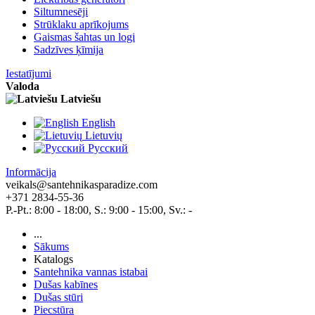
Siltumnesēji
Strūklaku aprīkojums
Gaismas šahtas un logi
Sadzīves ķīmija
Iestatījumi
Valoda
Latviešu
English
Lietuvių
Pусский
Informācija
veikals@santehnikasparadize.com
+371 2834-55-36
P.-Pt.: 8:00 - 18:00, S.: 9:00 - 15:00, Sv.: -
...
Sākums
Katalogs
Santehnika vannas istabai
Dušas kabīnes
Dušas stūri
Piecstūra