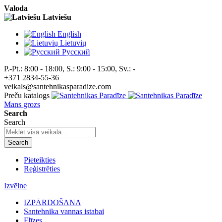
Valoda
Latviešu
English
Lietuvių
Pусский
P.-Pt.: 8:00 - 18:00, S.: 9:00 - 15:00, Sv.: -
+371 2834-55-36
veikals@santehnikasparadize.com
Preču katalogs
Mans grozs
Search
Search
Search
Pieteikties
Reģistrēties
Izvēlne
IZPĀRDOŠANA
Santehnika vannas istabai
Flīzes