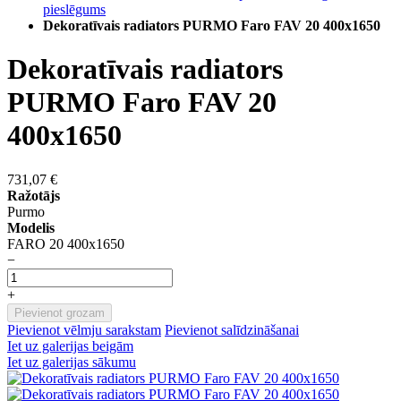
pieslēgums
Dekoratīvais radiators PURMO Faro FAV 20 400x1650
Dekoratīvais radiators
PURMO Faro FAV 20
400x1650
731,07 €
Ražotājs
Purmo
Modelis
FARO 20 400x1650
−
+
Pievienot grozam
Pievienot vēlmju sarakstam
Pievienot salīdzināšanai
Iet uz galerijas beigām
Iet uz galerijas sākumu