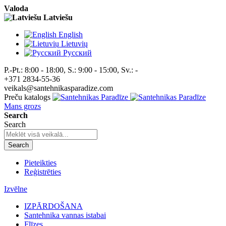
Valoda
Latviešu
English
Lietuvių
Pусский
P.-Pt.: 8:00 - 18:00, S.: 9:00 - 15:00, Sv.: -
+371 2834-55-36
veikals@santehnikasparadize.com
Preču katalogs
Mans grozs
Search
Search
Search
Pieteikties
Reģistrēties
Izvēlne
IZPĀRDOŠANA
Santehnika vannas istabai
Flīzes