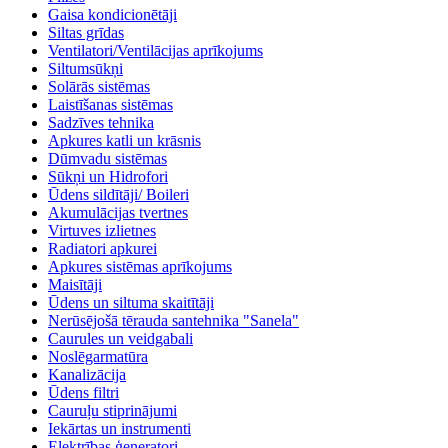
Gaisa kondicionētāji
Siltas grīdas
Ventilatori/Ventilācijas aprīkojums
Siltumsūkņi
Solārās sistēmas
Laistīšanas sistēmas
Sadzīves tehnika
Apkures katli un krāsnis
Dūmvadu sistēmas
Sūkņi un Hidrofori
Ūdens sildītāji/ Boileri
Akumulācijas tvertnes
Virtuves izlietnes
Radiatori apkurei
Apkures sistēmas aprīkojums
Maisītāji
Ūdens un siltuma skaitītāji
Nerūsējošā tērauda santehnika "Sanela"
Caurules un veidgabali
Noslēgarmatūra
Kanalizācija
Ūdens filtri
Cauruļu stiprinājumi
Iekārtas un instrumenti
Elektrības ģeneratori