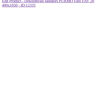
Edit Product - Dekoratīvais radiators PURMO Faro FAV 20
400x1650 - ID:12335