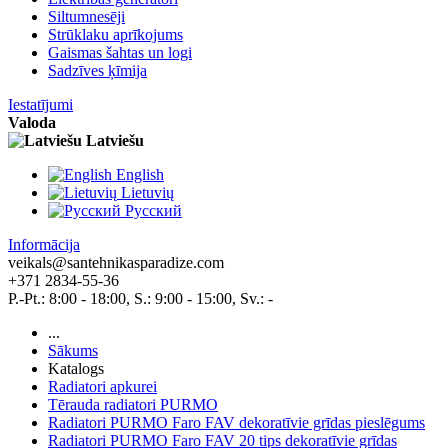
Siltumnesēji
Strūklaku aprīkojums
Gaismas šahtas un logi
Sadzīves ķīmija
Iestatījumi
Valoda
Latviešu
English
Lietuvių
Pусский
Informācija
veikals@santehnikasparadize.com
+371 2834-55-36
P.-Pt.: 8:00 - 18:00, S.: 9:00 - 15:00, Sv.: -
...
Sākums
Katalogs
Radiatori apkurei
Tērauda radiatori PURMO
Radiatori PURMO Faro FAV dekoratīvie grīdas pieslēgums
Radiatori PURMO Faro FAV 20 tips dekoratīvie grīdas