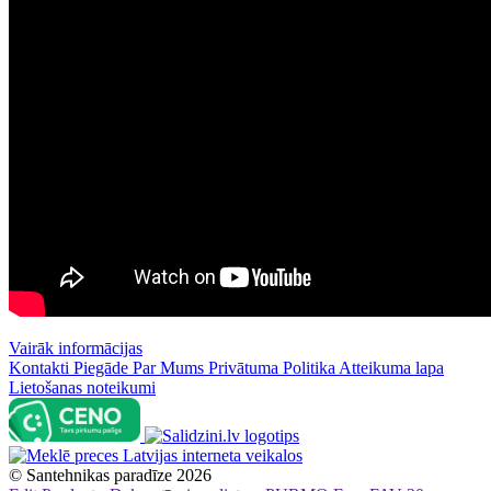
Vairāk informācijas
Kontakti
Piegāde
Par Mums
Privātuma Politika
Atteikuma lapa
Lietošanas noteikumi
©
Santehnikas paradīze
2026