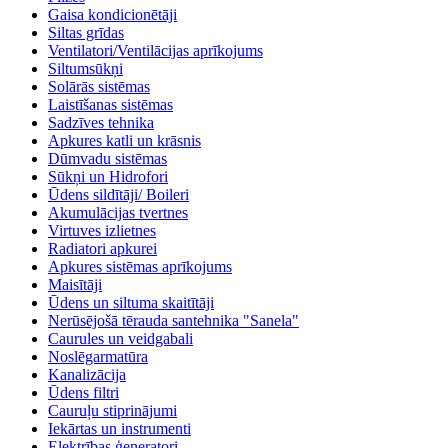
Gaisa kondicionētāji
Siltas grīdas
Ventilatori/Ventilācijas aprīkojums
Siltumsūkņi
Solārās sistēmas
Laistīšanas sistēmas
Sadzīves tehnika
Apkures katli un krāsnis
Dūmvadu sistēmas
Sūkņi un Hidrofori
Ūdens sildītāji/ Boileri
Akumulācijas tvertnes
Virtuves izlietnes
Radiatori apkurei
Apkures sistēmas aprīkojums
Maisītāji
Ūdens un siltuma skaitītāji
Nerūsējošā tērauda santehnika "Sanela"
Caurules un veidgabali
Noslēgarmatūra
Kanalizācija
Ūdens filtri
Cauruļu stiprinājumi
Iekārtas un instrumenti
Elektrības ģeneratori