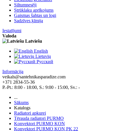
Siltumnesēji
Strūklaku aprīkojums
Gaismas šahtas un logi
Sadzīves ķīmija
Iestatījumi
Valoda
Latviešu
English
Lietuvių
Pусский
Informācija
veikals@santehnikasparadize.com
+371 2834-55-36
P.-Pt.: 8:00 - 18:00, S.: 9:00 - 15:00, Sv.: -
...
Sākums
Katalogs
Radiatori apkurei
Tērauda radiatori PURMO
Konvektori PURMO KON
Konvektori PURMO KON PK 22