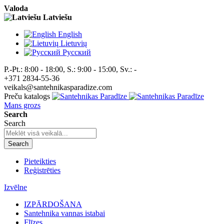
Valoda
Latviešu
English
Lietuvių
Pусский
P.-Pt.: 8:00 - 18:00, S.: 9:00 - 15:00, Sv.: -
+371 2834-55-36
veikals@santehnikasparadize.com
Preču katalogs
Mans grozs
Search
Search
Search
Pieteikties
Reģistrēties
Izvēlne
IZPĀRDOŠANA
Santehnika vannas istabai
Flīzes