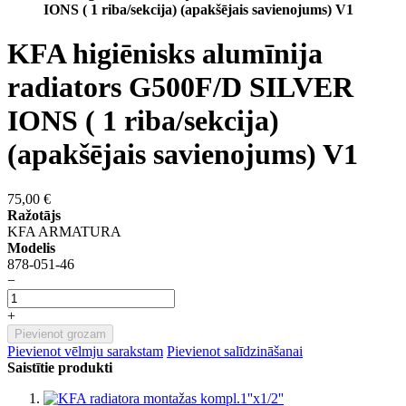
IONS ( 1 riba/sekcija) (apakšējais savienojums) V1
KFA higiēnisks alumīnija
radiators G500F/D SILVER
IONS ( 1 riba/sekcija)
(apakšējais savienojums) V1
75,00 €
Ražotājs
KFA ARMATURA
Modelis
878-051-46
−
+
Pievienot grozam
Pievienot vēlmju sarakstam
Pievienot salīdzināšanai
Saistītie produkti