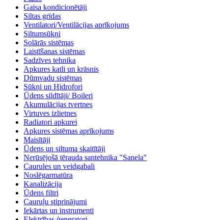
Gaisa kondicionētāji
Siltas grīdas
Ventilatori/Ventilācijas aprīkojums
Siltumsūkņi
Solārās sistēmas
Laistīšanas sistēmas
Sadzīves tehnika
Apkures katli un krāsnis
Dūmvadu sistēmas
Sūkņi un Hidrofori
Ūdens sildītāji/ Boileri
Akumulācijas tvertnes
Virtuves izlietnes
Radiatori apkurei
Apkures sistēmas aprīkojums
Maisītāji
Ūdens un siltuma skaitītāji
Nerūsējošā tērauda santehnika "Sanela"
Caurules un veidgabali
Noslēgarmatūra
Kanalizācija
Ūdens filtri
Cauruļu stiprinājumi
Iekārtas un instrumenti
Elektrības ģeneratori