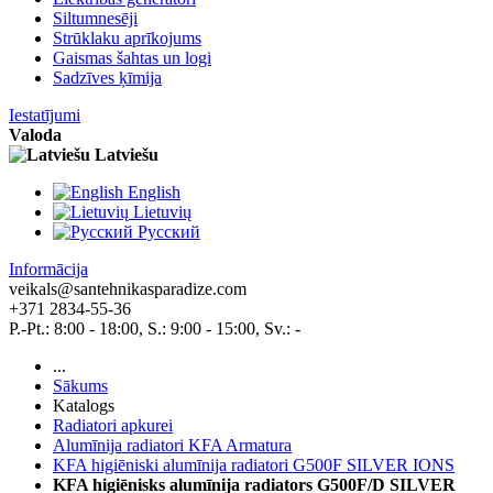
Siltumnesēji
Strūklaku aprīkojums
Gaismas šahtas un logi
Sadzīves ķīmija
Iestatījumi
Valoda
Latviešu
English
Lietuvių
Pусский
Informācija
veikals@santehnikasparadize.com
+371 2834-55-36
P.-Pt.: 8:00 - 18:00, S.: 9:00 - 15:00, Sv.: -
...
Sākums
Katalogs
Radiatori apkurei
Alumīnija radiatori KFA Armatura
KFA higiēniski alumīnija radiatori G500F SILVER IONS
KFA higiēnisks alumīnija radiators G500F/D SILVER