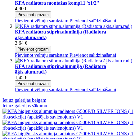
KFA radiatora montažas kompl.1''x1/2''
4,90 €
Pievienot grozam
Pievienot vēlmju sarakstam
Pievienot salīdzināšanai
KFA radiatora stiprin.alumīnija (Radiatora
āķis.alum.rad.)
3,64 €
Pievienot grozam
Pievienot vēlmju sarakstam
Pievienot salīdzināšanai
KFA radiatora stiprin.alumīnija (Radiatora
āķis.alum.rad.)
1,45 €
Pievienot grozam
Pievienot vēlmju sarakstam
Pievienot salīdzināšanai
Iet uz galerijas beigām
Iet uz galerijas sākumu