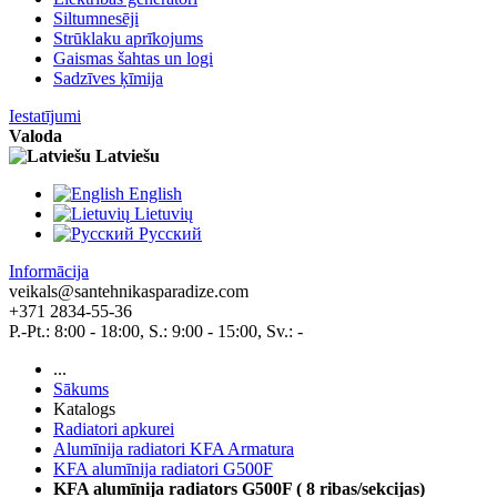
Siltumnesēji
Strūklaku aprīkojums
Gaismas šahtas un logi
Sadzīves ķīmija
Iestatījumi
Valoda
Latviešu
English
Lietuvių
Pусский
Informācija
veikals@santehnikasparadize.com
+371 2834-55-36
P.-Pt.: 8:00 - 18:00, S.: 9:00 - 15:00, Sv.: -
...
Sākums
Katalogs
Radiatori apkurei
Alumīnija radiatori KFA Armatura
KFA alumīnija radiatori G500F
KFA alumīnija radiators G500F ( 8 ribas/sekcijas)