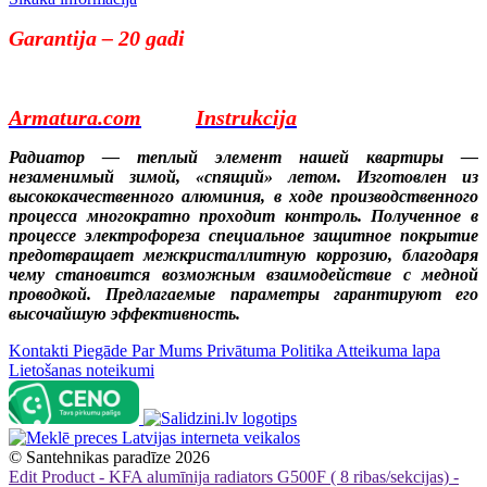
Garantija – 20 gadi
Armatura.com
Instrukcija
Радиатор — теплый элемент нашей квартиры —
незаменимый зимой, «спящий» летом. Изготовлен из
высококачественного алюминия, в ходе производственного
процесса многократно проходит контроль. Полученное в
процессе электрофореза специальное защитное покрытие
предотвращает межкристаллитную коррозию, благодаря
чему становится возможным взаимодействие с медной
проводкой. Предлагаемые параметры гарантируют его
высочайшую эффективность.​
Kontakti
Piegāde
Par Mums
Privātuma Politika
Atteikuma lapa
Lietošanas noteikumi
©
Santehnikas paradīze
2026
Edit Product - KFA alumīnija radiators G500F ( 8 ribas/sekcijas) -