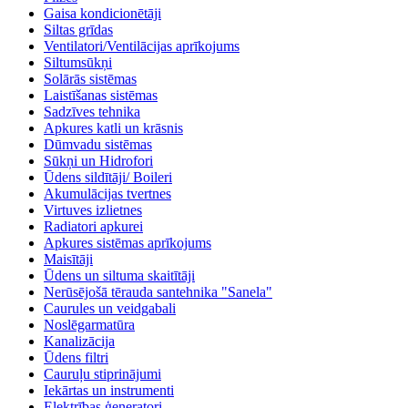
Gaisa kondicionētāji
Siltas grīdas
Ventilatori/Ventilācijas aprīkojums
Siltumsūkņi
Solārās sistēmas
Laistīšanas sistēmas
Sadzīves tehnika
Apkures katli un krāsnis
Dūmvadu sistēmas
Sūkņi un Hidrofori
Ūdens sildītāji/ Boileri
Akumulācijas tvertnes
Virtuves izlietnes
Radiatori apkurei
Apkures sistēmas aprīkojums
Maisītāji
Ūdens un siltuma skaitītāji
Nerūsējošā tērauda santehnika "Sanela"
Caurules un veidgabali
Noslēgarmatūra
Kanalizācija
Ūdens filtri
Cauruļu stiprinājumi
Iekārtas un instrumenti
Elektrības ģeneratori