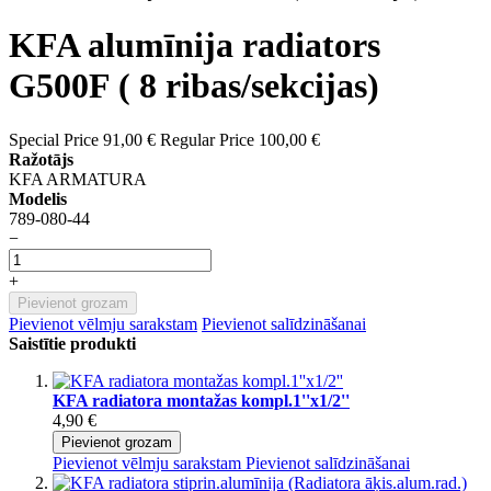
KFA alumīnija radiators
G500F ( 8 ribas/sekcijas)
Special Price
91,00 €
Regular Price
100,00 €
Ražotājs
KFA ARMATURA
Modelis
789-080-44
−
+
Pievienot grozam
Pievienot vēlmju sarakstam
Pievienot salīdzināšanai
Saistītie produkti
KFA radiatora montažas kompl.1''x1/2''
4,90 €
Pievienot grozam
Pievienot vēlmju sarakstam
Pievienot salīdzināšanai