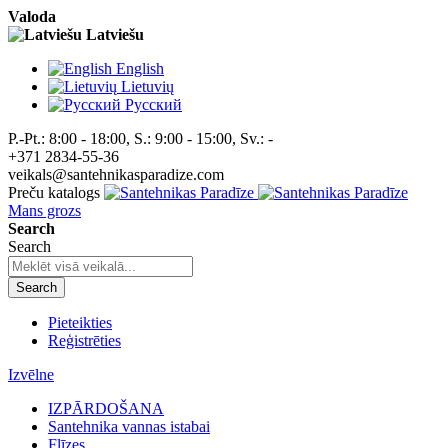
Valoda
Latviešu
English
Lietuvių
Pусский
P.-Pt.: 8:00 - 18:00, S.: 9:00 - 15:00, Sv.: -
+371 2834-55-36
veikals@santehnikasparadize.com
Preču katalogs
Mans grozs
Search
Search
Search
Pieteikties
Reģistrēties
Izvēlne
IZPĀRDOŠANA
Santehnika vannas istabai
Flīzes