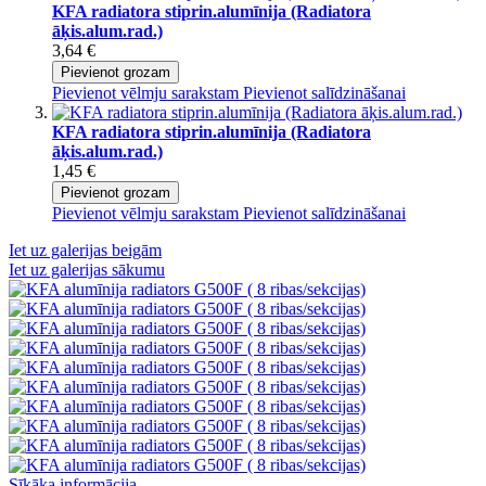
KFA radiatora stiprin.alumīnija (Radiatora
āķis.alum.rad.)
3,64 €
Pievienot grozam
Pievienot vēlmju sarakstam
Pievienot salīdzināšanai
KFA radiatora stiprin.alumīnija (Radiatora
āķis.alum.rad.)
1,45 €
Pievienot grozam
Pievienot vēlmju sarakstam
Pievienot salīdzināšanai
Iet uz galerijas beigām
Iet uz galerijas sākumu
Sīkāka informācija