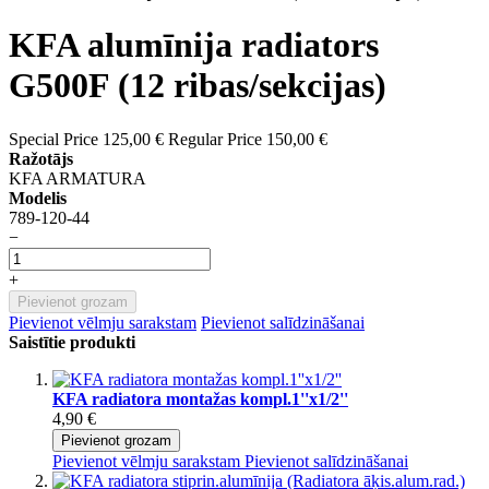
KFA alumīnija radiators
G500F (12 ribas/sekcijas)
Special Price
125,00 €
Regular Price
150,00 €
Ražotājs
KFA ARMATURA
Modelis
789-120-44
−
+
Pievienot grozam
Pievienot vēlmju sarakstam
Pievienot salīdzināšanai
Saistītie produkti
KFA radiatora montažas kompl.1''x1/2''
4,90 €
Pievienot grozam
Pievienot vēlmju sarakstam
Pievienot salīdzināšanai