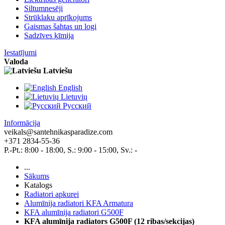
Siltumnesēji
Strūklaku aprīkojums
Gaismas šahtas un logi
Sadzīves ķīmija
Iestatījumi
Valoda
Latviešu
English
Lietuvių
Pусский
Informācija
veikals@santehnikasparadize.com
+371 2834-55-36
P.-Pt.: 8:00 - 18:00, S.: 9:00 - 15:00, Sv.: -
...
Sākums
Katalogs
Radiatori apkurei
Alumīnija radiatori KFA Armatura
KFA alumīnija radiatori G500F
KFA alumīnija radiators G500F (12 ribas/sekcijas)