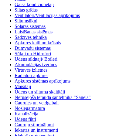
Gaisa kondicionētāji
Siltas grīdas
Ventilatori/Ventilācijas aprīkojums
Siltumsūkņi
Solārās sistēmas
Laistīšanas sistēmas
Sadzīves tehnika
Apkures katli un krāsnis
Dūmvadu sistēmas
Sūkņi un Hidrofori
Ūdens sildītāji/ Boileri
Akumulācijas tvertnes
Virtuves izlietnes
Radiatori apkurei
Apkures sistēmas aprīkojums
Maisītāji
Ūdens un siltuma skaitītāji
Nerūsējošā tērauda santehnika "Sanela"
Caurules un veidgabali
Noslēgarmatūra
Kanalizācija
Ūdens filtri
Cauruļu stiprinājumi
Iekārtas un instrumenti
Elektrības ģeneratori