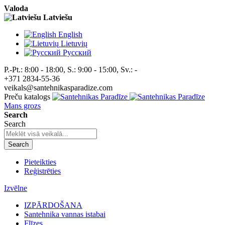
Valoda
Latviešu
English
Lietuvių
Pусский
P.-Pt.: 8:00 - 18:00, S.: 9:00 - 15:00, Sv.: -
+371 2834-55-36
veikals@santehnikasparadize.com
Preču katalogs
Mans grozs
Search
Search
Search
Pieteikties
Reģistrēties
Izvēlne
IZPĀRDOŠANA
Santehnika vannas istabai
Flīzes