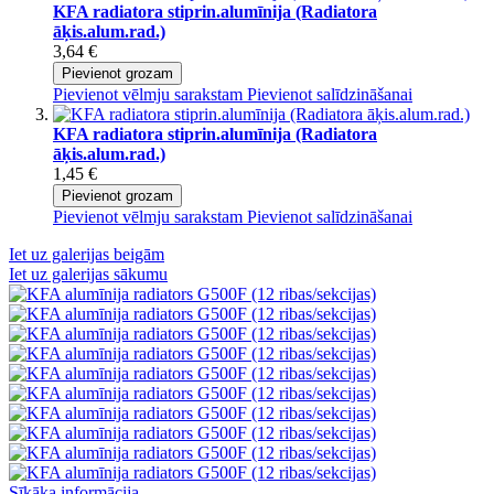
KFA radiatora stiprin.alumīnija (Radiatora
āķis.alum.rad.)
3,64 €
Pievienot grozam
Pievienot vēlmju sarakstam
Pievienot salīdzināšanai
KFA radiatora stiprin.alumīnija (Radiatora
āķis.alum.rad.)
1,45 €
Pievienot grozam
Pievienot vēlmju sarakstam
Pievienot salīdzināšanai
Iet uz galerijas beigām
Iet uz galerijas sākumu
Sīkāka informācija