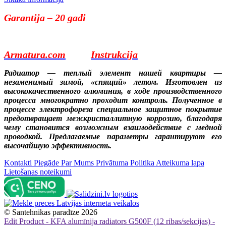
Garantija – 20 gadi
Armatura.com
Instrukcija
Радиатор — теплый элемент нашей квартиры —
незаменимый зимой, «спящий» летом. Изготовлен из
высококачественного алюминия, в ходе производственного
процесса многократно проходит контроль. Полученное в
процессе электрофореза специальное защитное покрытие
предотвращает межкристаллитную коррозию, благодаря
чему становится возможным взаимодействие с медной
проводкой. Предлагаемые параметры гарантируют его
высочайшую эффективность.​
Kontakti
Piegāde
Par Mums
Privātuma Politika
Atteikuma lapa
Lietošanas noteikumi
©
Santehnikas paradīze
2026
Edit Product - KFA alumīnija radiators G500F (12 ribas/sekcijas) -