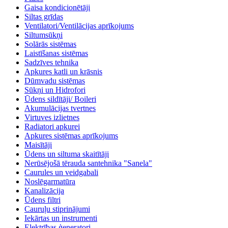
Gaisa kondicionētāji
Siltas grīdas
Ventilatori/Ventilācijas aprīkojums
Siltumsūkņi
Solārās sistēmas
Laistīšanas sistēmas
Sadzīves tehnika
Apkures katli un krāsnis
Dūmvadu sistēmas
Sūkņi un Hidrofori
Ūdens sildītāji/ Boileri
Akumulācijas tvertnes
Virtuves izlietnes
Radiatori apkurei
Apkures sistēmas aprīkojums
Maisītāji
Ūdens un siltuma skaitītāji
Nerūsējošā tērauda santehnika "Sanela"
Caurules un veidgabali
Noslēgarmatūra
Kanalizācija
Ūdens filtri
Cauruļu stiprinājumi
Iekārtas un instrumenti
Elektrības ģeneratori