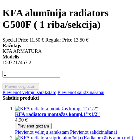
KFA alumīnija radiators
G500F ( 1 riba/sekcija)
Special Price
11,50 €
Regular Price
13,50 €
Ražotājs
KFA ARMATURA
Modelis
1507217457 2
−
+
Pievienot grozam
Pievienot vēlmju sarakstam
Pievienot salīdzināšanai
Saistītie produkti
KFA radiatora montažas kompl.1''x1/2''
4,90 €
Pievienot grozam
Pievienot vēlmju sarakstam
Pievienot salīdzināšanai