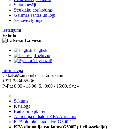
Siltumnesēji
Strūklaku aprīkojums
Gaismas šahtas un logi
Sadzīves ķīmija
Iestatījumi
Valoda
Latviešu
English
Lietuvių
Pусский
Informācija
veikals@santehnikasparadize.com
+371 2834-55-36
P.-Pt.: 8:00 - 18:00, S.: 9:00 - 15:00, Sv.: -
...
Sākums
Katalogs
Radiatori apkurei
Alumīnija radiatori KFA Armatura
KFA alumīnija radiatori G500F
KFA alumīnija radiators G500F ( 1 riba/sekcija)