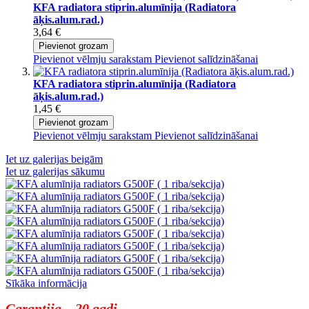
KFA radiatora stiprin.alumīnija (Radiatora
āķis.alum.rad.)
3,64 €
Pievienot grozam
Pievienot vēlmju sarakstam
Pievienot salīdzināšanai
KFA radiatora stiprin.alumīnija (Radiatora
āķis.alum.rad.)
1,45 €
Pievienot grozam
Pievienot vēlmju sarakstam
Pievienot salīdzināšanai
Iet uz galerijas beigām
Iet uz galerijas sākumu
Sīkāka informācija
Garantija – 20 gadi