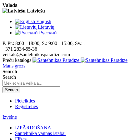
Valoda
Latviešu
English
Lietuvių
Pусский
P.-Pt.: 8:00 - 18:00, S.: 9:00 - 15:00, Sv.: -
+371 2834-55-36
veikals@santehnikasparadize.com
Preču katalogs
Mans grozs
Search
Search
Search
Pieteikties
Reģistrēties
Izvēlne
IZPĀRDOŠANA
Santehnika vannas istabai
Flīzes