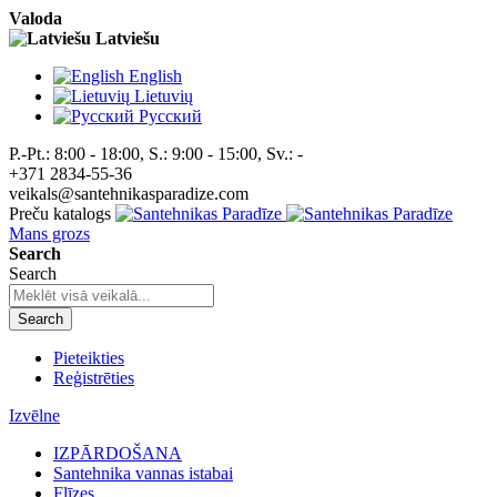
Valoda
Latviešu
English
Lietuvių
Pусский
P.-Pt.: 8:00 - 18:00, S.: 9:00 - 15:00, Sv.: -
+371 2834-55-36
veikals@santehnikasparadize.com
Preču katalogs
Mans grozs
Search
Search
Search
Pieteikties
Reģistrēties
Izvēlne
IZPĀRDOŠANA
Santehnika vannas istabai
Flīzes