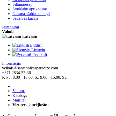
Siltumnesēji
Strūklaku aprīkojums
Gaismas šahtas un logi
Sadzīves ķīmija
Iestatījumi
Valoda
Latviešu
English
Lietuvių
Pусский
Informācija
veikals@santehnikasparadize.com
+371 2834-55-36
P.-Pt.: 8:00 - 18:00, S.: 9:00 - 15:00, Sv.: -
...
Sākums
Katalogs
Maisītāji
Virtuves jaucējkrāni