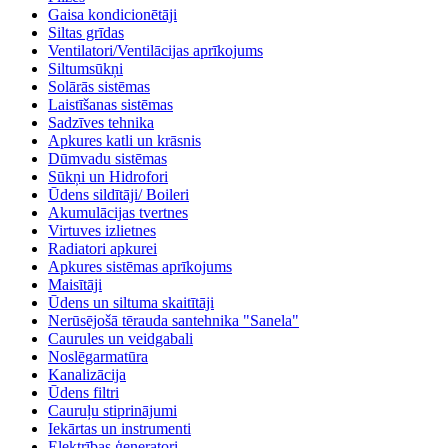
Gaisa kondicionētāji
Siltas grīdas
Ventilatori/Ventilācijas aprīkojums
Siltumsūkņi
Solārās sistēmas
Laistīšanas sistēmas
Sadzīves tehnika
Apkures katli un krāsnis
Dūmvadu sistēmas
Sūkņi un Hidrofori
Ūdens sildītāji/ Boileri
Akumulācijas tvertnes
Virtuves izlietnes
Radiatori apkurei
Apkures sistēmas aprīkojums
Maisītāji
Ūdens un siltuma skaitītāji
Nerūsējošā tērauda santehnika "Sanela"
Caurules un veidgabali
Noslēgarmatūra
Kanalizācija
Ūdens filtri
Cauruļu stiprinājumi
Iekārtas un instrumenti
Elektrības ģeneratori