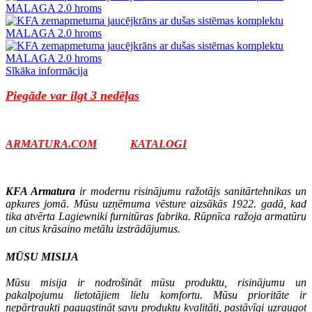
Sīkāka informācija
Piegāde var ilgt 3 nedēļas
ARMATURA.COM
KATALOGI
KFA Armatura
ir modernu risinājumu ražotājs sanitārtehnikas un
apkures jomā. Mūsu uzņēmuma vēsture aizsākās 1922. gadā, kad
tika atvērta Lagiewniki furnitūras fabrika. Rūpnīca ražoja armatūru
un citus krāsaino metālu izstrādājumus.
MŪSU MISIJA
Mūsu misija ir nodrošināt mūsu produktu, risinājumu un
pakalpojumu lietotājiem lielu komfortu. Mūsu prioritāte ir
nepārtraukti paaugstināt savu produktu kvalitāti, pastāvīgi uzraugot