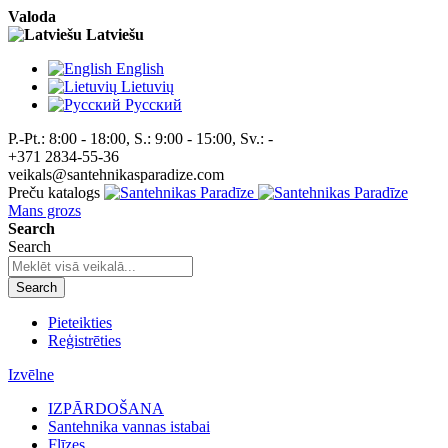
Valoda
Latviešu
English
Lietuvių
Pусский
P.-Pt.: 8:00 - 18:00, S.: 9:00 - 15:00, Sv.: -
+371 2834-55-36
veikals@santehnikasparadize.com
Preču katalogs
Mans grozs
Search
Search
Search
Pieteikties
Reģistrēties
Izvēlne
IZPĀRDOŠANA
Santehnika vannas istabai
Flīzes