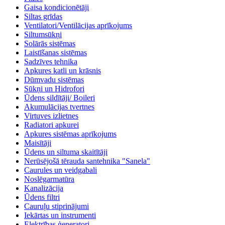
Gaisa kondicionētāji
Siltas grīdas
Ventilatori/Ventilācijas aprīkojums
Siltumsūkņi
Solārās sistēmas
Laistīšanas sistēmas
Sadzīves tehnika
Apkures katli un krāsnis
Dūmvadu sistēmas
Sūkņi un Hidrofori
Ūdens sildītāji/ Boileri
Akumulācijas tvertnes
Virtuves izlietnes
Radiatori apkurei
Apkures sistēmas aprīkojums
Maisītāji
Ūdens un siltuma skaitītāji
Nerūsējošā tērauda santehnika "Sanela"
Caurules un veidgabali
Noslēgarmatūra
Kanalizācija
Ūdens filtri
Cauruļu stiprinājumi
Iekārtas un instrumenti
Elektrības ģeneratori