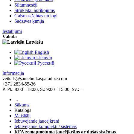
Siltumnesēji
Strūklaku aprīkojums
Gaismas šahtas un logi
Sadzīves ķīmija
Iestatījumi
Valoda
Latviešu
English
Lietuvių
Pусский
Informācija
veikals@santehnikasparadize.com
+371 2834-55-36
P.-Pt.: 8:00 - 18:00, S.: 9:00 - 15:00, Sv.: -
...
Sākums
Katalogs
Maisītāji
Iebūvējamie jaucējkrāni
Iebūvējamie komplekti / sistēmas
KFA zemapmetuma jaucējkrāns ar dušas sistēmas