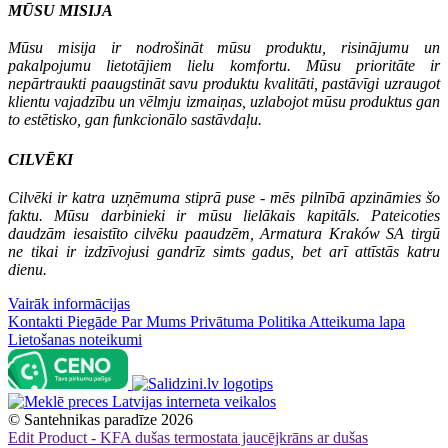
MŪSU MISIJA
Mūsu misija ir nodrošināt mūsu produktu, risinājumu un
pakalpojumu lietotājiem lielu komfortu. Mūsu prioritāte ir
nepārtraukti paaugstināt savu produktu kvalitāti, pastāvīgi uzraugot
klientu vajadzību un vēlmju izmaiņas, uzlabojot mūsu produktus gan
to estētisko, gan funkcionālo sastāvdaļu.
CILVĒKI
Cilvēki ir katra uzņēmuma stiprā puse - mēs pilnībā apzināmies šo
faktu. Mūsu darbinieki ir mūsu lielākais kapitāls. Pateicoties
daudzām iesaistīto cilvēku paaudzēm, Armatura Kraków SA tirgū
ne tikai ir izdzīvojusi gandrīz simts gadus, bet arī attīstās katru
dienu.
Vairāk informācijas
Kontakti
Piegāde
Par Mums
Privātuma Politika
Atteikuma lapa
Lietošanas noteikumi
©
Santehnikas paradīze
2026
Edit Product - KFA dušas termostata jaucējkrāns ar dušas