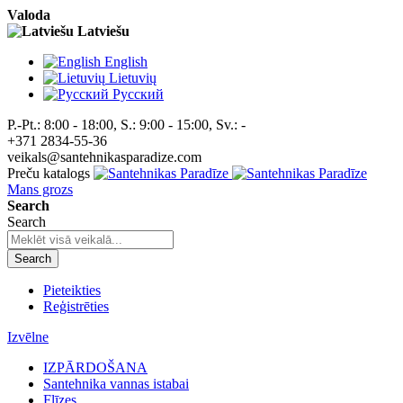
Valoda
Latviešu
English
Lietuvių
Pусский
P.-Pt.: 8:00 - 18:00, S.: 9:00 - 15:00, Sv.: -
+371 2834-55-36
veikals@santehnikasparadize.com
Preču katalogs
Mans grozs
Search
Search
Search
Pieteikties
Reģistrēties
Izvēlne
IZPĀRDOŠANA
Santehnika vannas istabai
Flīzes