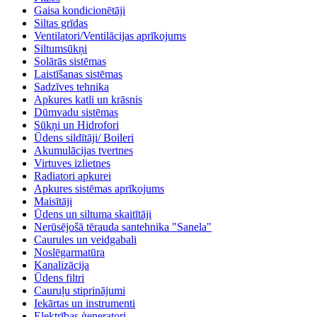
Gaisa kondicionētāji
Siltas grīdas
Ventilatori/Ventilācijas aprīkojums
Siltumsūkņi
Solārās sistēmas
Laistīšanas sistēmas
Sadzīves tehnika
Apkures katli un krāsnis
Dūmvadu sistēmas
Sūkņi un Hidrofori
Ūdens sildītāji/ Boileri
Akumulācijas tvertnes
Virtuves izlietnes
Radiatori apkurei
Apkures sistēmas aprīkojums
Maisītāji
Ūdens un siltuma skaitītāji
Nerūsējošā tērauda santehnika "Sanela"
Caurules un veidgabali
Noslēgarmatūra
Kanalizācija
Ūdens filtri
Cauruļu stiprinājumi
Iekārtas un instrumenti
Elektrības ģeneratori