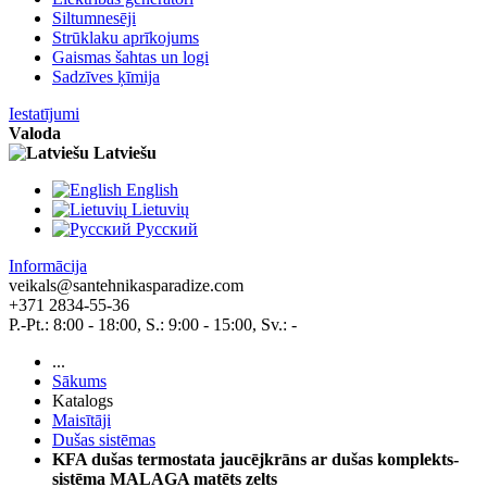
Siltumnesēji
Strūklaku aprīkojums
Gaismas šahtas un logi
Sadzīves ķīmija
Iestatījumi
Valoda
Latviešu
English
Lietuvių
Pусский
Informācija
veikals@santehnikasparadize.com
+371 2834-55-36
P.-Pt.: 8:00 - 18:00, S.: 9:00 - 15:00, Sv.: -
...
Sākums
Katalogs
Maisītāji
Dušas sistēmas
KFA dušas termostata jaucējkrāns ar dušas komplekts-
sistēma MALAGA matēts zelts