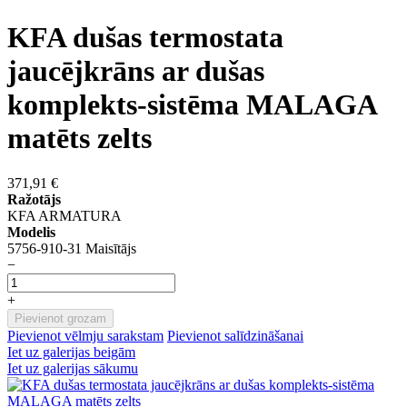
KFA dušas termostata
jaucējkrāns ar dušas
komplekts-sistēma MALAGA
matēts zelts
371,91 €
Ražotājs
KFA ARMATURA
Modelis
5756-910-31 Maisītājs
−
+
Pievienot grozam
Pievienot vēlmju sarakstam
Pievienot salīdzināšanai
Iet uz galerijas beigām
Iet uz galerijas sākumu