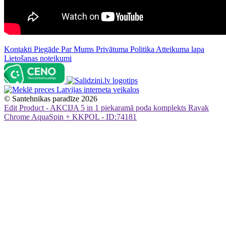
Kontakti
Piegāde
Par Mums
Privātuma Politika
Atteikuma lapa
Lietošanas noteikumi
©
Santehnikas paradīze
2026
Edit Product - AKCIJA 5 in 1 piekaramā poda komplekts Ravak
Chrome AquaSpin + KKPOL - ID:74181