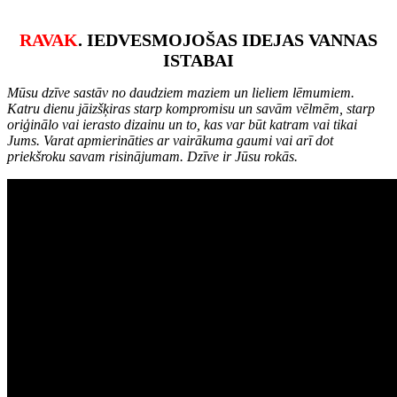
RAVAK
. IEDVESMOJOŠAS IDEJAS VANNAS
ISTABAI
Mūsu dzīve sastāv no daudziem maziem un lieliem lēmumiem.
Katru dienu jāizšķiras starp kompromisu un savām vēlmēm, starp
oriģinālo vai ierasto dizainu un to, kas var būt katram vai tikai
Jums. Varat apmierināties ar vairākuma gaumi vai arī dot
priekšroku savam risinājumam. Dzīve ir Jūsu rokās.