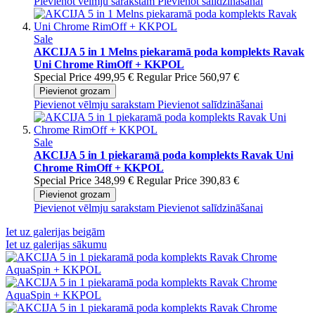
Pievienot vēlmju sarakstam
Pievienot salīdzināšanai
Sale
AKCIJA 5 in 1 Melns piekaramā poda komplekts Ravak
Uni Chrome RimOff + KKPOL
Special Price
499,95 €
Regular Price
560,97 €
Pievienot grozam
Pievienot vēlmju sarakstam
Pievienot salīdzināšanai
Sale
AKCIJA 5 in 1 piekaramā poda komplekts Ravak Uni
Chrome RimOff + KKPOL
Special Price
348,99 €
Regular Price
390,83 €
Pievienot grozam
Pievienot vēlmju sarakstam
Pievienot salīdzināšanai
Iet uz galerijas beigām
Iet uz galerijas sākumu