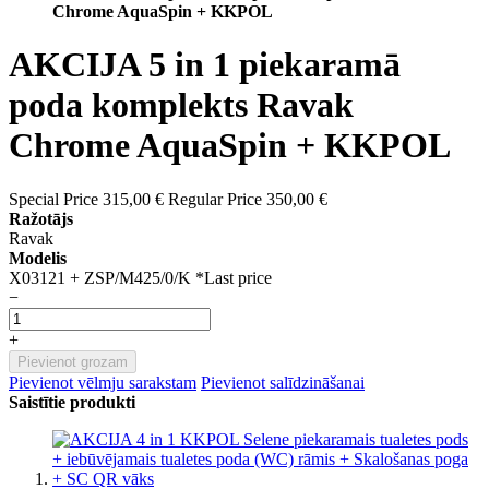
Chrome AquaSpin + KKPOL
AKCIJA 5 in 1 piekaramā
poda komplekts Ravak
Chrome AquaSpin + KKPOL
Special Price
315,00 €
Regular Price
350,00 €
Ražotājs
Ravak
Modelis
X03121 + ZSP/M425/0/K *Last price
−
+
Pievienot grozam
Pievienot vēlmju sarakstam
Pievienot salīdzināšanai
Saistītie produkti