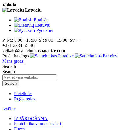
Valoda
Latviešu
English
Lietuvių
Pусский
P.-Pt.: 8:00 - 18:00, S.: 9:00 - 15:00, Sv.: -
+371 2834-55-36
veikals@santehnikasparadize.com
Preču katalogs
Mans grozs
Search
Search
Search
Pieteikties
Reģistrēties
Izvēlne
IZPĀRDOŠANA
Santehnika vannas istabai
Flīzes