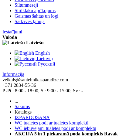
Siltumnesēji
Strūklaku aprīkojums
Gaismas šahtas un logi
Sadzīves ķīmija
Iestatījumi
Valoda
Latviešu
English
Lietuvių
Pусский
Informācija
veikals@santehnikasparadize.com
+371 2834-55-36
P.-Pt.: 8:00 - 18:00, S.: 9:00 - 15:00, Sv.: -
...
Sākums
Katalogs
IZPĀRDOŠANA
WC tualetes podi ar tualetes komplekti
WC iebūvējami tualetes podi ar komplektu
AKCIJA 5 in 1 piekaramā poda komplekts Ravak