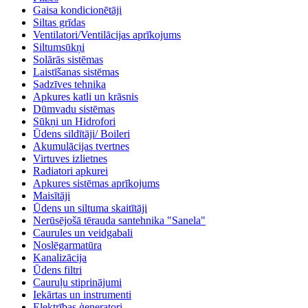
Gaisa kondicionētāji
Siltas grīdas
Ventilatori/Ventilācijas aprīkojums
Siltumsūkņi
Solārās sistēmas
Laistīšanas sistēmas
Sadzīves tehnika
Apkures katli un krāsnis
Dūmvadu sistēmas
Sūkņi un Hidrofori
Ūdens sildītāji/ Boileri
Akumulācijas tvertnes
Virtuves izlietnes
Radiatori apkurei
Apkures sistēmas aprīkojums
Maisītāji
Ūdens un siltuma skaitītāji
Nerūsējošā tērauda santehnika "Sanela"
Caurules un veidgabali
Noslēgarmatūra
Kanalizācija
Ūdens filtri
Cauruļu stiprinājumi
Iekārtas un instrumenti
Elektrības ģeneratori