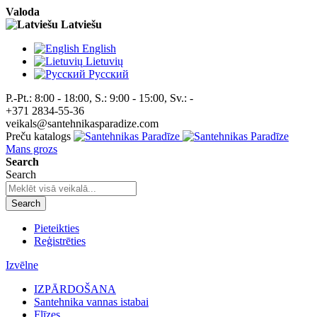
Valoda
Latviešu
English
Lietuvių
Pусский
P.-Pt.: 8:00 - 18:00, S.: 9:00 - 15:00, Sv.: -
+371 2834-55-36
veikals@santehnikasparadize.com
Preču katalogs
Mans grozs
Search
Search
Search
Pieteikties
Reģistrēties
Izvēlne
IZPĀRDOŠANA
Santehnika vannas istabai
Flīzes