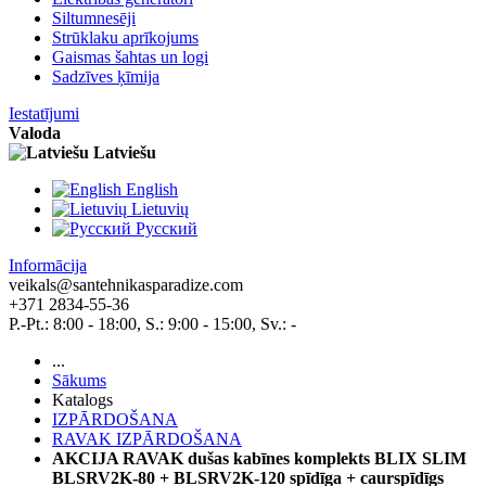
Siltumnesēji
Strūklaku aprīkojums
Gaismas šahtas un logi
Sadzīves ķīmija
Iestatījumi
Valoda
Latviešu
English
Lietuvių
Pусский
Informācija
veikals@santehnikasparadize.com
+371 2834-55-36
P.-Pt.: 8:00 - 18:00, S.: 9:00 - 15:00, Sv.: -
...
Sākums
Katalogs
IZPĀRDOŠANA
RAVAK IZPĀRDOŠANA
AKCIJA RAVAK dušas kabīnes komplekts BLIX SLIM
BLSRV2K-80 + BLSRV2K-120 spīdīga + caurspīdīgs