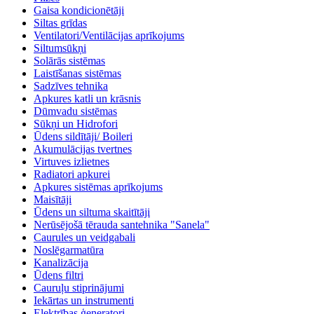
Gaisa kondicionētāji
Siltas grīdas
Ventilatori/Ventilācijas aprīkojums
Siltumsūkņi
Solārās sistēmas
Laistīšanas sistēmas
Sadzīves tehnika
Apkures katli un krāsnis
Dūmvadu sistēmas
Sūkņi un Hidrofori
Ūdens sildītāji/ Boileri
Akumulācijas tvertnes
Virtuves izlietnes
Radiatori apkurei
Apkures sistēmas aprīkojums
Maisītāji
Ūdens un siltuma skaitītāji
Nerūsējošā tērauda santehnika "Sanela"
Caurules un veidgabali
Noslēgarmatūra
Kanalizācija
Ūdens filtri
Cauruļu stiprinājumi
Iekārtas un instrumenti
Elektrības ģeneratori