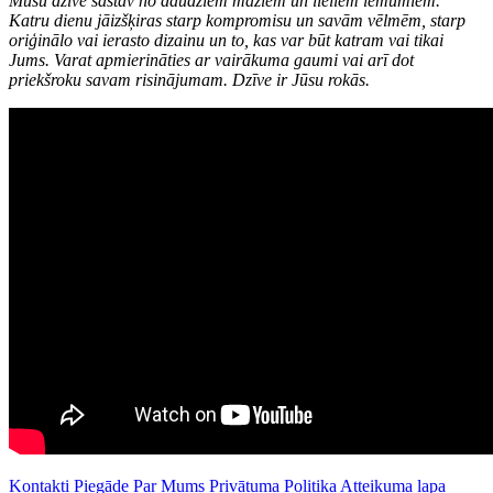
Mūsu dzīve sastāv no daudziem maziem un lieliem lēmumiem.
Katru dienu jāizšķiras starp kompromisu un savām vēlmēm, starp
oriģinālo vai ierasto dizainu un to, kas var būt katram vai tikai
Jums. Varat apmierināties ar vairākuma gaumi vai arī dot
priekšroku savam risinājumam. Dzīve ir Jūsu rokās.
Kontakti
Piegāde
Par Mums
Privātuma Politika
Atteikuma lapa