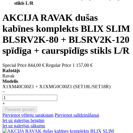
stikls L/R
AKCIJA RAVAK dušas
kabīnes komplekts BLIX SLIM
BLSRV2K-80 + BLSRV2K-120
spīdīga + caurspīdīgs stikls L/R
Special Price
844,00 €
Regular Price
1 157,00 €
Ražotājs
Ravak
Modelis
X1XM40C00Z1 + X1XMG0C00Z1 (SET18L/SET18R)
−
+
Pievienot grozam
Pievienot vēlmju sarakstam
Pievienot salīdzināšanai
Iet uz galerijas beigām
Iet uz galerijas sākumu