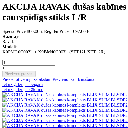
AKCIJA RAVAK dušas kabīnes 
caurspīdīgs stikls L/R
Special Price
800,00 €
Regular Price
1 097,00 €
Ražotājs
Ravak
Modelis
X0PMG0C00Z1 + X9BM40C00Z1 (SET12L/SET12R)
−
+
Pievienot grozam
Pievienot vēlmju sarakstam
Pievienot salīdzināšanai
Iet uz galerijas beigām
Iet uz galerijas sākumu