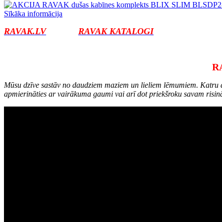
Sīkāka informācija
RAVAK.LV
RAVAK KATALOGI
R
Mūsu dzīve sastāv no daudziem maziem un lieliem lēmumiem. Katru die
apmierināties ar vairākuma gaumi vai arī dot priekšroku savam risin