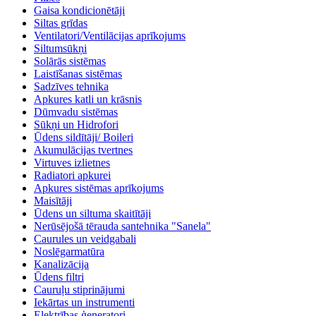
Gaisa kondicionētāji
Siltas grīdas
Ventilatori/Ventilācijas aprīkojums
Siltumsūkņi
Solārās sistēmas
Laistīšanas sistēmas
Sadzīves tehnika
Apkures katli un krāsnis
Dūmvadu sistēmas
Sūkņi un Hidrofori
Ūdens sildītāji/ Boileri
Akumulācijas tvertnes
Virtuves izlietnes
Radiatori apkurei
Apkures sistēmas aprīkojums
Maisītāji
Ūdens un siltuma skaitītāji
Nerūsējošā tērauda santehnika "Sanela"
Caurules un veidgabali
Noslēgarmatūra
Kanalizācija
Ūdens filtri
Cauruļu stiprinājumi
Iekārtas un instrumenti
Elektrības ģeneratori