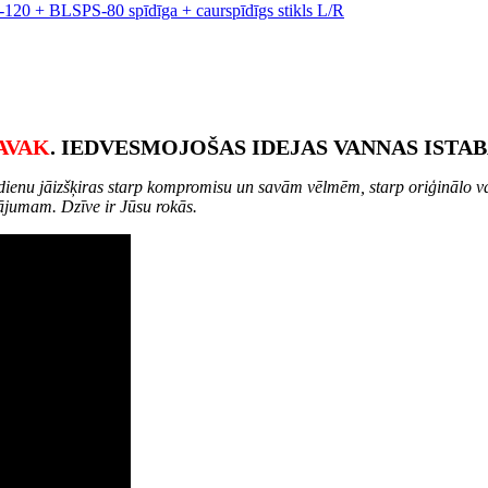
AVAK
. IEDVESMOJOŠAS IDEJAS VANNAS ISTAB
nu jāizšķiras starp kompromisu un savām vēlmēm, starp oriģinālo vai i
ājumam. Dzīve ir Jūsu rokās.