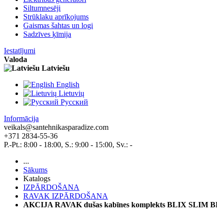
Siltumnesēji
Strūklaku aprīkojums
Gaismas šahtas un logi
Sadzīves ķīmija
Iestatījumi
Valoda
Latviešu
English
Lietuvių
Pусский
Informācija
veikals@santehnikasparadize.com
+371 2834-55-36
P.-Pt.: 8:00 - 18:00, S.: 9:00 - 15:00, Sv.: -
...
Sākums
Katalogs
IZPĀRDOŠANA
RAVAK IZPĀRDOŠANA
AKCIJA RAVAK dušas kabīnes komplekts BLIX SLIM BLSD