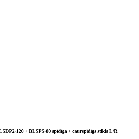
P2-120 + BLSPS-80 spīdīga + caurspīdīgs stikls L/R