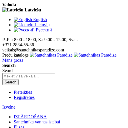
Valoda
Latviešu
English
Lietuvių
Pусский
P.-Pt.: 8:00 - 18:00, S.: 9:00 - 15:00, Sv.: -
+371 2834-55-36
veikals@santehnikasparadize.com
Preču katalogs
Mans grozs
Search
Search
Search
Pieteikties
Reģistrēties
Izvēlne
IZPĀRDOŠANA
Santehnika vannas istabai
Flīzes