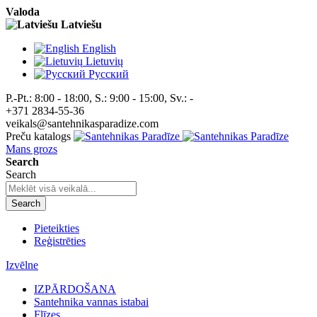
Valoda
Latviešu
English
Lietuvių
Pусский
P.-Pt.: 8:00 - 18:00, S.: 9:00 - 15:00, Sv.: -
+371 2834-55-36
veikals@santehnikasparadize.com
Preču katalogs
Mans grozs
Search
Search
Search
Pieteikties
Reģistrēties
Izvēlne
IZPĀRDOŠANA
Santehnika vannas istabai
Flīzes