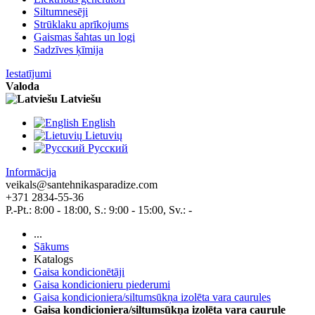
Siltumnesēji
Strūklaku aprīkojums
Gaismas šahtas un logi
Sadzīves ķīmija
Iestatījumi
Valoda
Latviešu
English
Lietuvių
Pусский
Informācija
veikals@santehnikasparadize.com
+371 2834-55-36
P.-Pt.: 8:00 - 18:00, S.: 9:00 - 15:00, Sv.: -
...
Sākums
Katalogs
Gaisa kondicionētāji
Gaisa kondicionieru piederumi
Gaisa kondicioniera/siltumsūkņa izolēta vara caurules
Gaisa kondicioniera/siltumsūkņa izolēta vara caurule