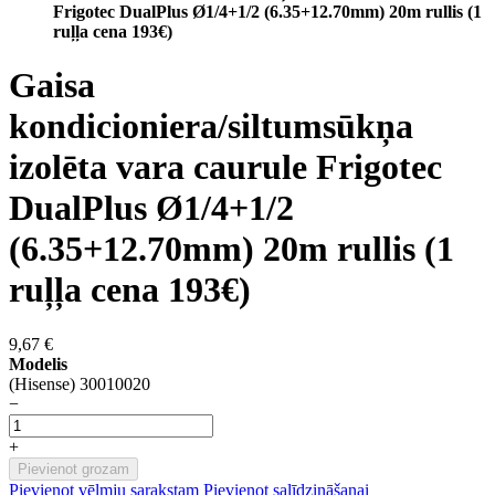
Frigotec DualPlus Ø1/4+1/2 (6.35+12.70mm) 20m rullis (1
ruļļa cena 193€)
Gaisa
kondicioniera/siltumsūkņa
izolēta vara caurule Frigotec
DualPlus Ø1/4+1/2
(6.35+12.70mm) 20m rullis (1
ruļļa cena 193€)
9,67 €
Modelis
(Hisense) 30010020
−
+
Pievienot grozam
Pievienot vēlmju sarakstam
Pievienot salīdzināšanai