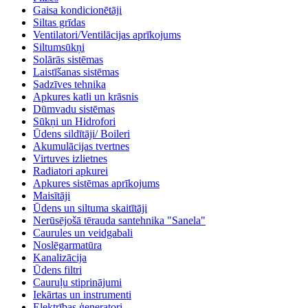
Gaisa kondicionētāji
Siltas grīdas
Ventilatori/Ventilācijas aprīkojums
Siltumsūkņi
Solārās sistēmas
Laistīšanas sistēmas
Sadzīves tehnika
Apkures katli un krāsnis
Dūmvadu sistēmas
Sūkņi un Hidrofori
Ūdens sildītāji/ Boileri
Akumulācijas tvertnes
Virtuves izlietnes
Radiatori apkurei
Apkures sistēmas aprīkojums
Maisītāji
Ūdens un siltuma skaitītāji
Nerūsējošā tērauda santehnika "Sanela"
Caurules un veidgabali
Noslēgarmatūra
Kanalizācija
Ūdens filtri
Cauruļu stiprinājumi
Iekārtas un instrumenti
Elektrības ģeneratori