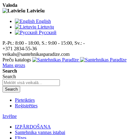
Valoda
Latviešu
English
Lietuvių
Pусский
P.-Pt.: 8:00 - 18:00, S.: 9:00 - 15:00, Sv.: -
+371 2834-55-36
veikals@santehnikasparadize.com
Preču katalogs
Mans grozs
Search
Search
Search
Pieteikties
Reģistrēties
Izvēlne
IZPĀRDOŠANA
Santehnika vannas istabai
Flīzes