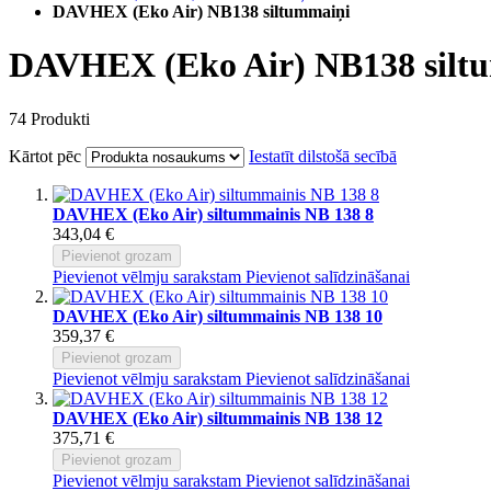
DAVHEX (Eko Air) NB138 siltummaiņi
DAVHEX (Eko Air) NB138 silt
74
Produkti
Kārtot pēc
Iestatīt dilstošā secībā
DAVHEX (Eko Air) siltummainis NB 138 8
343,04 €
Pievienot grozam
Pievienot vēlmju sarakstam
Pievienot salīdzināšanai
DAVHEX (Eko Air) siltummainis NB 138 10
359,37 €
Pievienot grozam
Pievienot vēlmju sarakstam
Pievienot salīdzināšanai
DAVHEX (Eko Air) siltummainis NB 138 12
375,71 €
Pievienot grozam
Pievienot vēlmju sarakstam
Pievienot salīdzināšanai