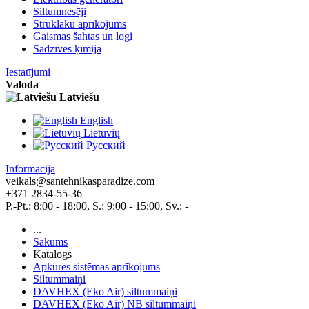
Siltumnesēji
Strūklaku aprīkojums
Gaismas šahtas un logi
Sadzīves ķīmija
Iestatījumi
Valoda
Latviešu
English
Lietuvių
Pусский
Informācija
veikals@santehnikasparadize.com
+371 2834-55-36
P.-Pt.: 8:00 - 18:00, S.: 9:00 - 15:00, Sv.: -
...
Sākums
Katalogs
Apkures sistēmas aprīkojums
Siltummaiņi
DAVHEX (Eko Air) siltummaiņi
DAVHEX (Eko Air) NB siltummaiņi