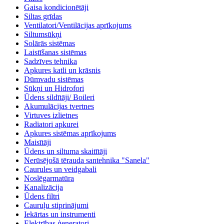
Gaisa kondicionētāji
Siltas grīdas
Ventilatori/Ventilācijas aprīkojums
Siltumsūkņi
Solārās sistēmas
Laistīšanas sistēmas
Sadzīves tehnika
Apkures katli un krāsnis
Dūmvadu sistēmas
Sūkņi un Hidrofori
Ūdens sildītāji/ Boileri
Akumulācijas tvertnes
Virtuves izlietnes
Radiatori apkurei
Apkures sistēmas aprīkojums
Maisītāji
Ūdens un siltuma skaitītāji
Nerūsējošā tērauda santehnika "Sanela"
Caurules un veidgabali
Noslēgarmatūra
Kanalizācija
Ūdens filtri
Cauruļu stiprinājumi
Iekārtas un instrumenti
Elektrības ģeneratori