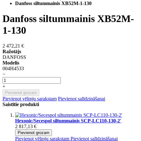
Danfoss siltummainis XB52M-1-130
Danfoss siltummainis XB52M-
1-130
2 472,21 €
Ražotājs
DANFOSS
Modelis
004H4533
−
+
Pievienot grozam
Pievienot vēlmju sarakstam
Pievienot salīdzināšanai
Saistītie produkti
Hexonic/Secespol siltummainis SCP-LC110-130-2'
2 817,13 €
Pievienot grozam
Pievienot vēlmju sarakstam
Pievienot salīdzināšanai