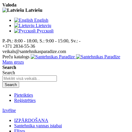
Valoda
Latviešu
English
Lietuvių
Pусский
P.-Pt.: 8:00 - 18:00, S.: 9:00 - 15:00, Sv.: -
+371 2834-55-36
veikals@santehnikasparadize.com
Preču katalogs
Mans grozs
Search
Search
Search
Pieteikties
Reģistrēties
Izvēlne
IZPĀRDOŠANA
Santehnika vannas istabai
Flīzes