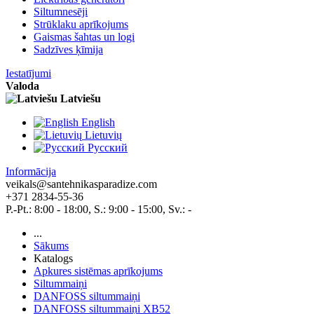
Siltumnesēji
Strūklaku aprīkojums
Gaismas šahtas un logi
Sadzīves ķīmija
Iestatījumi
Valoda
Latviešu
English
Lietuvių
Pусский
Informācija
veikals@santehnikasparadize.com
+371 2834-55-36
P.-Pt.: 8:00 - 18:00, S.: 9:00 - 15:00, Sv.: -
...
Sākums
Katalogs
Apkures sistēmas aprīkojums
Siltummaiņi
DANFOSS siltummaiņi
DANFOSS siltummaiņi XB52