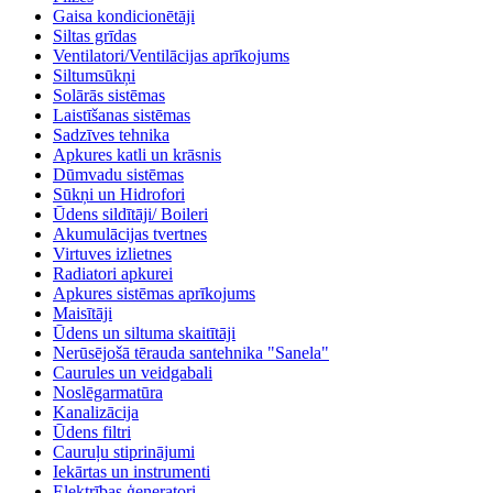
Gaisa kondicionētāji
Siltas grīdas
Ventilatori/Ventilācijas aprīkojums
Siltumsūkņi
Solārās sistēmas
Laistīšanas sistēmas
Sadzīves tehnika
Apkures katli un krāsnis
Dūmvadu sistēmas
Sūkņi un Hidrofori
Ūdens sildītāji/ Boileri
Akumulācijas tvertnes
Virtuves izlietnes
Radiatori apkurei
Apkures sistēmas aprīkojums
Maisītāji
Ūdens un siltuma skaitītāji
Nerūsējošā tērauda santehnika "Sanela"
Caurules un veidgabali
Noslēgarmatūra
Kanalizācija
Ūdens filtri
Cauruļu stiprinājumi
Iekārtas un instrumenti
Elektrības ģeneratori