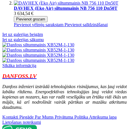
DAVHEX (Eko Air) siltummainis NB 756 110 Dn50T
3 634,54 €
Pievienot grozam
Pievienot vēlmju sarakstam
Pievienot salīdzināšanai
Iet uz galerijas beigām
Iet uz galerijas sākumu
Sīkāka informācija
DANFOSS.LV
Danfoss inženieri izstrādā tehnoloģiskos risinājumus, kas ļauj veidot
labāku rītdienu. Energoefektīvas tehnoloģijas ļauj veidot viedas
kopienas un nozares, kas var radīt veselīgāku un ērtāku vidi ēkās un
mājās, kā arī nodrošināt vairāk pārtikas ar mazāku atkritumu
daudzumu.
Kontakti
Piegāde
Par Mums
Privātuma Politika
Atteikuma lapa
Lietošanas noteikumi