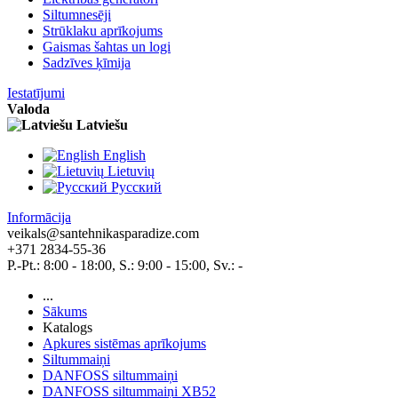
Siltumnesēji
Strūklaku aprīkojums
Gaismas šahtas un logi
Sadzīves ķīmija
Iestatījumi
Valoda
Latviešu
English
Lietuvių
Pусский
Informācija
veikals@santehnikasparadize.com
+371 2834-55-36
P.-Pt.: 8:00 - 18:00, S.: 9:00 - 15:00, Sv.: -
...
Sākums
Katalogs
Apkures sistēmas aprīkojums
Siltummaiņi
DANFOSS siltummaiņi
DANFOSS siltummaiņi XB52