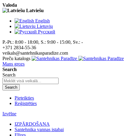
Valoda
Latviešu
English
Lietuvių
Pусский
P.-Pt.: 8:00 - 18:00, S.: 9:00 - 15:00, Sv.: -
+371 2834-55-36
veikals@santehnikasparadize.com
Preču katalogs
Mans grozs
Search
Search
Search
Pieteikties
Reģistrēties
Izvēlne
IZPĀRDOŠANA
Santehnika vannas istabai
Flīzes