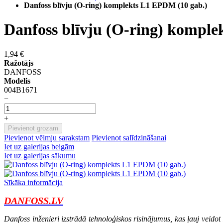
Danfoss blīvju (O-ring) komplekts L1 EPDM (10 gab.)
Danfoss blīvju (O-ring) komple
1,94 €
Ražotājs
DANFOSS
Modelis
004B1671
−
+
Pievienot grozam
Pievienot vēlmju sarakstam
Pievienot salīdzināšanai
Iet uz galerijas beigām
Iet uz galerijas sākumu
Sīkāka informācija
DANFOSS.LV
Danfoss inženieri izstrādā tehnoloģiskos risinājumus, kas ļauj veidot