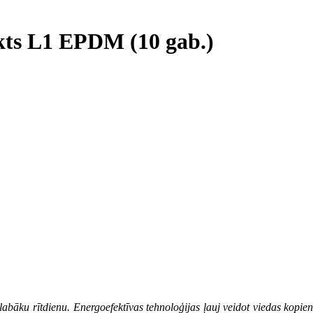
kts L1 EPDM (10 gab.)
 labāku rītdienu. Energoefektīvas tehnoloģijas ļauj veidot viedas kopie