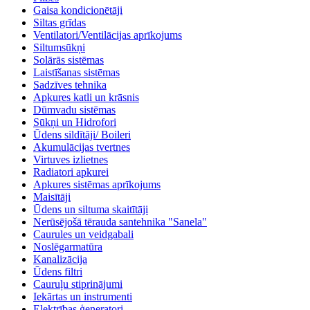
Gaisa kondicionētāji
Siltas grīdas
Ventilatori/Ventilācijas aprīkojums
Siltumsūkņi
Solārās sistēmas
Laistīšanas sistēmas
Sadzīves tehnika
Apkures katli un krāsnis
Dūmvadu sistēmas
Sūkņi un Hidrofori
Ūdens sildītāji/ Boileri
Akumulācijas tvertnes
Virtuves izlietnes
Radiatori apkurei
Apkures sistēmas aprīkojums
Maisītāji
Ūdens un siltuma skaitītāji
Nerūsējošā tērauda santehnika "Sanela"
Caurules un veidgabali
Noslēgarmatūra
Kanalizācija
Ūdens filtri
Cauruļu stiprinājumi
Iekārtas un instrumenti
Elektrības ģeneratori